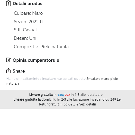
Detalii produs
Culoare:
Maro
Sezon:
2022 ti
Stil:
Casual
Desen:
Uni
Compozitie:
Piele naturala
Opinia cumparatorului
Share
Haine si Incaltaminte
Incaltaminte barbati outlet
Sneakers maro piele
naturala
Livrare gratuita in
easy
box
in 1-5 zile lucratoare.
`
Livrare gratuita la domiciliu
in 2-5 zile lucratoare incepand cu 249 Lei
Retur gratuit
in 30 de zile
Vezi detalii