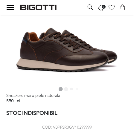
9
sneakers maro piele naturala
590
Lei
STOC INDISPONIBIL
COD:
VBPFSR0GV40299999