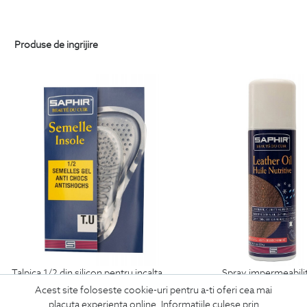
Produse de ingrijire
talpica 1/2 din silicon pentru incaltaminte
spray impermeabili
69
Lei
99
Lei
Acest site foloseste cookie-uri pentru a-ti oferi cea mai
placuta experienta online. Informatiile culese prin