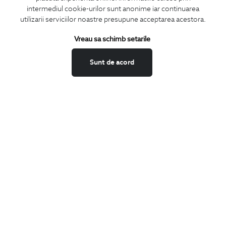
intermediul cookie-urilor sunt anonime iar continuarea
utilizarii serviciilor noastre presupune acceptarea acestora.
ABONEAZA-TE
Vreau sa schimb setarile
LA NEWSLETTER
Sunt de acord
Confirm ca am peste 16 ani si doresc sa primesc
email-uri de
informare
la adresa indicata.
MA ABONEZ
Fii mereu la curent cu noutatile noastre,
oferte speciale si trenduri in moda masculina.