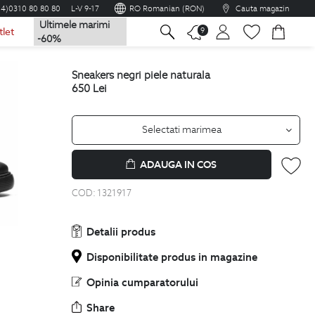
04)0310 80 80 80
L-V 9-17
RO Romanian (RON)
Cauta magazin
Ultimele marimi
na
9
tlet
-60%
sneakers negri piele naturala
650
Lei
Selectati marimea
ADAUGA IN COS
COD:
1321917
Detalii produs
Disponibilitate produs in magazine
Opinia cumparatorului
Share