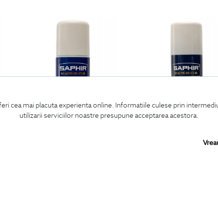
feri cea mai placuta experienta online. Informatiile culese prin intermed
utilizarii serviciilor noastre presupune acceptarea acestora.
Vrea
spray deodorant pentru incaltaminte
spray largire pentru incaltaminte di
89
Lei
99
Lei