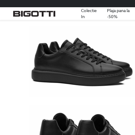
Colectie
Plaja pana la
In
-50%