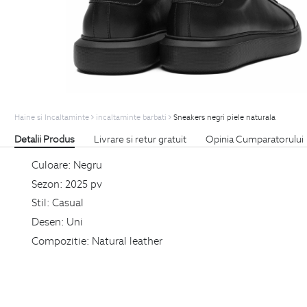
Haine si Incaltaminte
incaltaminte barbati
Sneakers negri piele naturala
Detalii Produs
Livrare si retur gratuit
Opinia Cumparatorului
Culoare:
Negru
Sezon:
2025 pv
Stil:
Casual
Desen:
Uni
Compozitie:
Natural leather