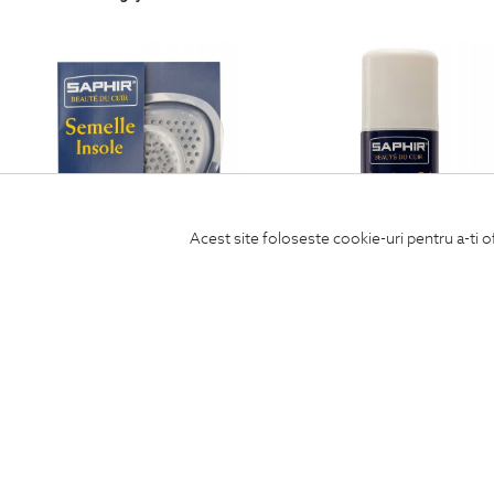
Acest site foloseste cookie-uri pentru a-ti o
talpica 1/2 din silicon pentru incaltaminte
spray impermeabilitate
69
Lei
99
Lei