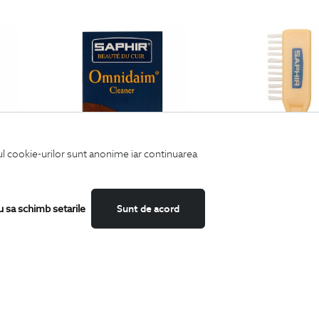
iul cookie-urilor sunt anonime iar continuarea
u sa schimb setarile
Sunt de acord
n piele
solutie curatare incaltaminte
perie pentru incaltaminte din pi
89
Lei
59
Lei