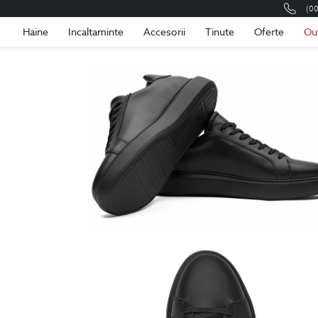
(0
Romania
Roma
Haine
Incaltaminte
Accesorii
Tinute
Oferte
Ou