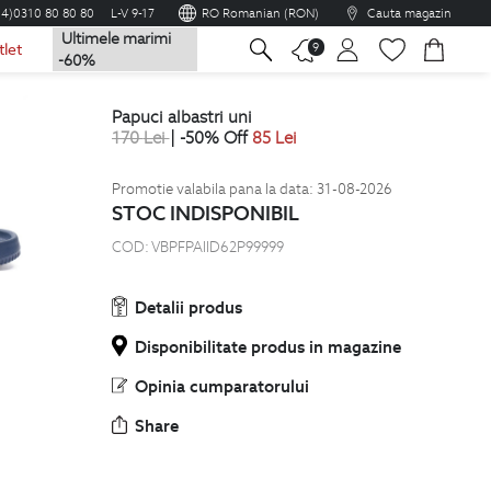
04)0310 80 80 80
L-V 9-17
RO Romanian (RON)
Cauta magazin
Ultimele marimi
na
9
tlet
-60%
papuci albastri uni
170
Lei
| -50% Off
85
Lei
Promotie valabila pana la data: 31-08-2026
STOC INDISPONIBIL
COD:
VBPFPAIID62P99999
Detalii produs
Disponibilitate produs in magazine
Opinia cumparatorului
Share