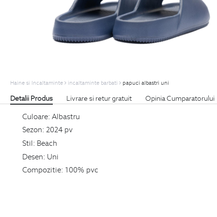
Haine si Incaltaminte
incaltaminte barbati
papuci albastri uni
Detalii Produs
Livrare si retur gratuit
Opinia Cumparatorului
Culoare:
Albastru
Sezon:
2024 pv
Stil:
Beach
Desen:
Uni
Compozitie:
100% pvc