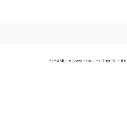
ABONEAZA-TE
Acest site foloseste cookie-uri pentru a-ti o
LA NEWSLETTER
CONCIERGE
Termeni si conditii
Schimburi si retur