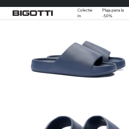
Colectie
Plaja pana la
In
-50%