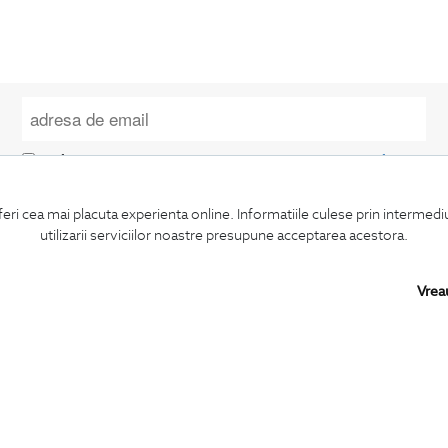
Confirm ca am peste 16 ani si doresc sa primesc
email-uri de informare
la adresa indicata.
feri cea mai placuta experienta online. Informatiile culese prin intermed
utilizarii serviciilor noastre presupune acceptarea acestora.
Vrea
MA ABONEZ
BIGOTTI
SHARE
Contact
Facebook
Magazine
LinkedIn