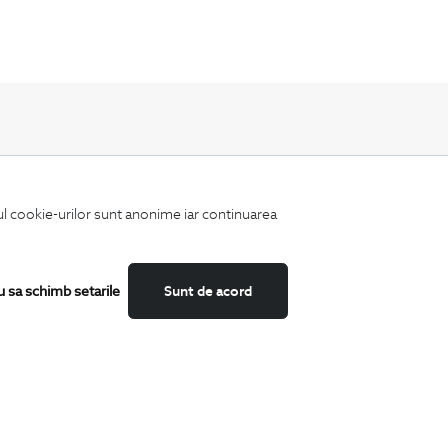
Fii mereu la curent cu noutatile noastre,
iul cookie-urilor sunt anonime iar continuarea
oferte speciale si trenduri in moda masculina.
u sa schimb setarile
Sunt de acord
CATEGORII
Camasi
Tricouri