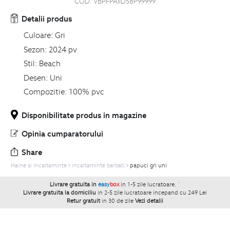
COD:
VBPFPAIID58P99999
Detalii produs
Culoare:
Gri
Sezon:
2024 pv
Stil:
Beach
Desen:
Uni
Compozitie:
100% pvc
Disponibilitate produs in magazine
Opinia cumparatorului
Share
Haine si Incaltaminte
incaltaminte barbati
papuci gri uni
Livrare gratuita in
easy
box
in 1-5 zile lucratoare.
`
Livrare gratuita la domiciliu
in 2-5 zile lucratoare incepand cu 249 Lei
Retur gratuit
in 30 de zile
Vezi detalii