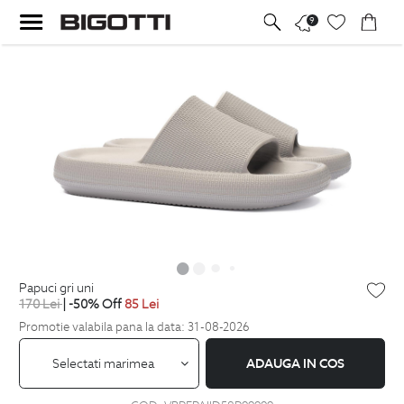
9
papuci gri uni
170
Lei
| -50% Off
85
Lei
Promotie valabila pana la data: 31-08-2026
Selectati marimea
ADAUGA IN COS