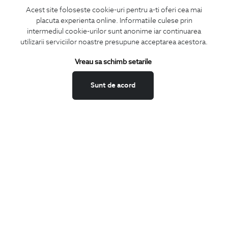
Acest site foloseste cookie-uri pentru a-ti oferi cea mai
placuta experienta online. Informatiile culese prin
MA ABONEZ
intermediul cookie-urilor sunt anonime iar continuarea
utilizarii serviciilor noastre presupune acceptarea acestora.
Fii mereu la curent cu noutatile noastre,
oferte speciale si trenduri in moda masculina.
Vreau sa schimb setarile
CONCIERGE
Sunt de acord
Termeni si conditii
Schimburi si retur
Securitatea datelor
Feedback site
ANPC
SOL
BIGOTTI
Contact
Magazine