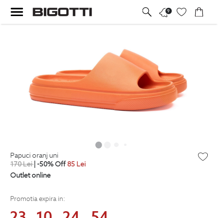
9
papuci oranj uni
170
Lei
| -50% Off
85
Lei
Outlet online
Promotia expira in:
23
10
24
54