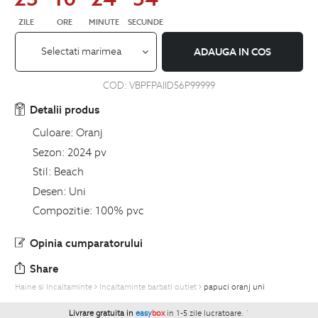
ZILE
ORE
MINUTE
SECUNDE
Selectati marimea
ADAUGA IN COS
COD:
VBPFPAIID56P99999
Detalii produs
Culoare:
Oranj
Sezon:
2024 pv
Stil:
Beach
Desen:
Uni
Compozitie:
100% pvc
Opinia cumparatorului
Share
Haine si Incaltaminte
Incaltaminte barbati outlet
papuci oranj uni
Livrare gratuita in
easy
box
in 1-5 zile lucratoare.
`