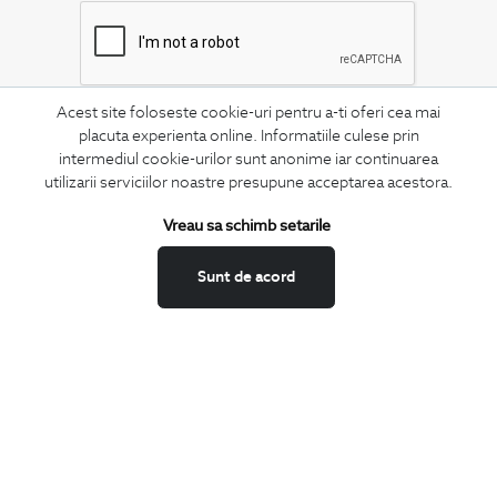
Acest site foloseste cookie-uri pentru a-ti oferi cea mai
MA ABONEZ
placuta experienta online. Informatiile culese prin
intermediul cookie-urilor sunt anonime iar continuarea
Fii mereu la curent cu noutatile noastre,
utilizarii serviciilor noastre presupune acceptarea acestora.
oferte speciale si trenduri in moda masculina.
Vreau sa schimb setarile
CONCIERGE
Termeni si conditii
Sunt de acord
Schimburi si retur
Securitatea datelor
Feedback site
ANPC
SOL
BIGOTTI