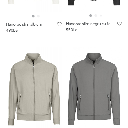
hanorac slim negru cu fermoar
hanorac slim alb uni
550
Lei
490
Lei