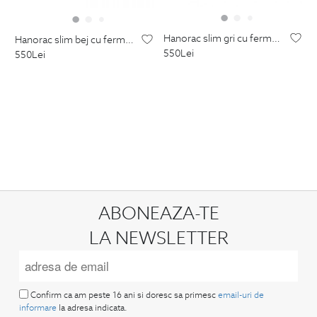
hanorac slim gri cu fermoar
hanorac slim bej cu fermoar
550
Lei
550
Lei
ABONEAZA-TE
LA NEWSLETTER
Confirm ca am peste 16 ani si doresc sa primesc
email-uri de
informare
la adresa indicata.