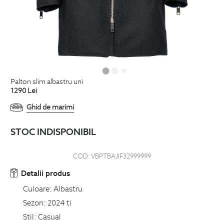
palton slim albastru uni
1290
Lei
Ghid de marimi
STOC INDISPONIBIL
COD:
VBPTBAJIF32999999
Detalii produs
Culoare:
Albastru
Sezon:
2024 ti
Stil:
Casual