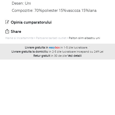
Desen:
Uni
Compozitie:
70%poliester 15%vascoza 15%lana
Opinia cumparatorului
Share
Haine si Incaltaminte
Paltoane barbati outlet
Palton slim albastru uni
Livrare gratuita in
easy
box
in 1-5 zile lucratoare.
`
Livrare gratuita la domiciliu
in 2-5 zile lucratoare incepand cu 249 Lei
Retur gratuit
in 30 de zile
Vezi detalii