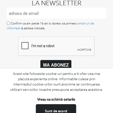
LA NEWSLETTER
Confirm ca am peste 16 ani si doresc sa primesc
email-uri de
informare
la adresa indicata.
MA ABONEZ
Acest site foloseste cookie-uri pentru a-ti oferi cea mai
Fii mereu la curent cu noutatile noastre,
placuta experienta online. Informatiile culese prin
oferte speciale si trenduri in moda masculina.
intermediul cookie-urilor sunt anonime iar continuarea
utilizarii serviciilor noastre presupune acceptarea acestora.
CONCIERGE
Termeni si conditii
Vreau sa schimb setarile
Schimburi si retur
Sunt de acord
Securitatea datelor