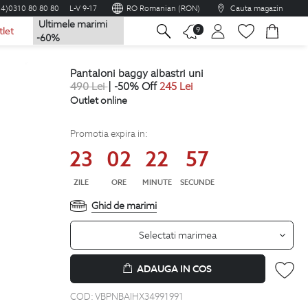
04)0310 80 80 80
L-V 9-17
RO Romanian (RON)
Cauta magazin
Ultimele marimi
na
9
tlet
-60%
pantaloni baggy albastri uni
490
Lei
| -50% Off
245
Lei
Outlet online
Promotia expira in:
23
02
22
56
ZILE
ORE
MINUTE
SECUNDE
Ghid de marimi
Selectati marimea
ADAUGA IN COS
COD:
VBPNBAIHX34991991