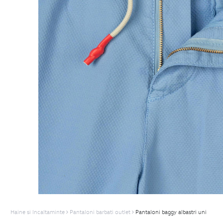
Haine si Incaltaminte
Pantaloni barbati outlet
Pantaloni baggy albastri uni