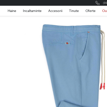
(0
Romania
Roma
Haine
Incaltaminte
Accesorii
Tinute
Oferte
Ou