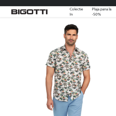
Colectie
Plaja pana la
In
-50%