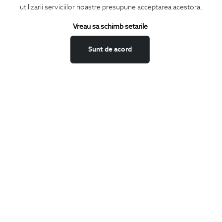
utilizarii serviciilor noastre presupune acceptarea acestora.
Termeni si conditii
Schimburi si retur
Vreau sa schimb setarile
Securitatea datelor
Sunt de acord
Feedback site
ANPC
SOL
BIGOTTI
Contact
Magazine
Cariere
Intrebari frecvente
Preturi retusuri
Sitemap
SHARE