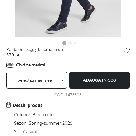
pantaloni baggy bleumarin uni
520
Lei
Ghid de marimi
Selectati marimea
ADAUGA IN COS
COD:
1478508
Detalii produs
Culoare:
Bleumarin
Sezon:
Spring-summer 2026
Stil:
Casual