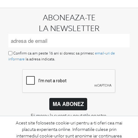
ABONEAZA-TE
LA NEWSLETTER
Confirm ca am peste 16 ani si doresc sa primesc
email-uri de
informare
la adresa indicata.
MA ABONEZ
Fii mereu la curent cu noutatile noastre,
oferte speciale si trenduri in moda masculina.
Acest site foloseste cookie-uri pentru a-ti oferi cea mai
placuta experienta online. Informatiile culese prin
intermediul cookie-urilor sunt anonime iar continuarea
CONCIERGE