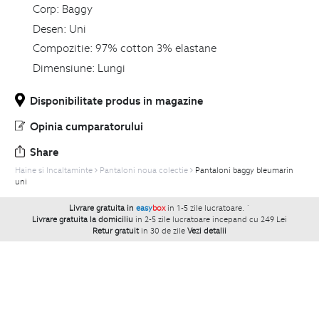
Corp:
Baggy
Desen:
Uni
Compozitie:
97% cotton 3% elastane
Dimensiune:
Lungi
Disponibilitate produs in magazine
Opinia cumparatorului
Share
Haine si Incaltaminte
Pantaloni noua colectie
Pantaloni baggy bleumarin
uni
Livrare gratuita in
easy
box
in 1-5 zile lucratoare.
`
Livrare gratuita la domiciliu
in 2-5 zile lucratoare incepand cu 249 Lei
Retur gratuit
in 30 de zile
Vezi detalii