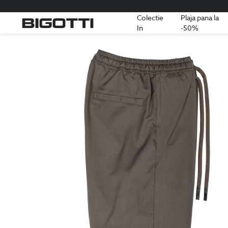
Colectie
Plaja pana la
In
-50%