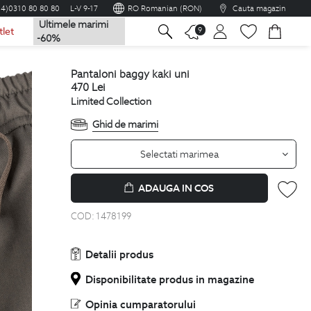
04)0310 80 80 80
L-V 9-17
RO Romanian (RON)
Cauta magazin
Ultimele marimi
na
9
tlet
-60%
pantaloni baggy kaki uni
470
Lei
Limited Collection
Ghid de marimi
Selectati marimea
ADAUGA IN COS
COD:
1478199
Detalii produs
Disponibilitate produs in magazine
Opinia cumparatorului