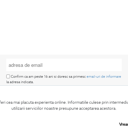
Confirm ca am peste 16 ani si doresc sa primesc
email-uri de informare
la adresa indicata.
feri cea mai placuta experienta online. Informatiile culese prin intermed
utilizarii serviciilor noastre presupune acceptarea acestora.
MA ABONEZ
Vrea