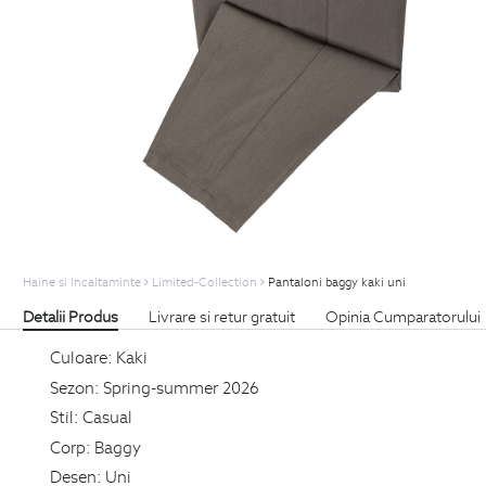
Haine si Incaltaminte
Limited-Collection
Pantaloni baggy kaki uni
Detalii Produs
Livrare si retur gratuit
Opinia Cumparatorului
Culoare:
Kaki
Sezon:
Spring-summer 2026
Stil:
Casual
Corp:
Baggy
Desen:
Uni