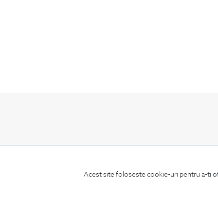
ABONEAZA-TE
LA NEWSLETTER
Acest site foloseste cookie-uri pentru a-ti o