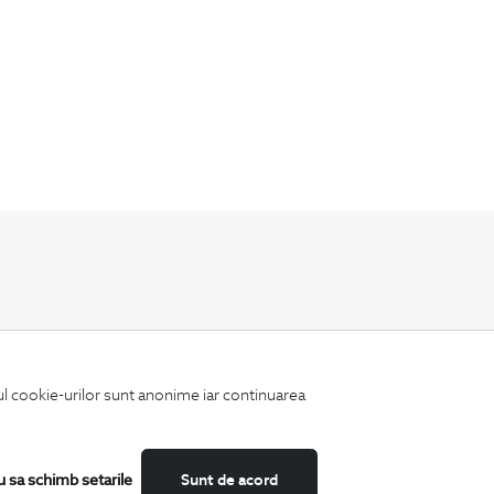
Fii mereu la curent cu noutatile noastre,
oferte speciale si trenduri in moda masculina.
iul cookie-urilor sunt anonime iar continuarea
u sa schimb setarile
Sunt de acord