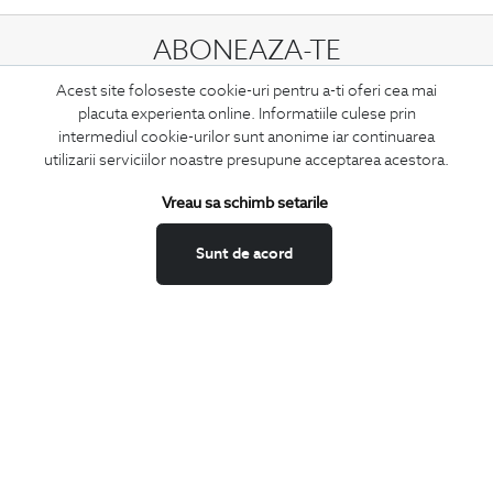
ABONEAZA-TE
LA NEWSLETTER
Acest site foloseste cookie-uri pentru a-ti oferi cea mai
placuta experienta online. Informatiile culese prin
intermediul cookie-urilor sunt anonime iar continuarea
utilizarii serviciilor noastre presupune acceptarea acestora.
Confirm ca am peste 16 ani si doresc sa primesc
email-uri de
informare
la adresa indicata.
Vreau sa schimb setarile
Sunt de acord
MA ABONEZ
Fii mereu la curent cu noutatile noastre,
oferte speciale si trenduri in moda masculina.
CONCIERGE