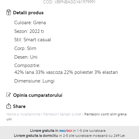
COD:
VBPNBA0GY41979991
Detalii produs
Culoare:
Grena
Sezon:
2022 ti
Stil:
Smart casual
Corp:
Slim
Desen:
Uni
Compozitie:
42% lana 33% vascoza 22% poliester 3% elastan
Dimensiune:
Lungi
Opinia cumparatorului
Share
Haine si Incaltaminte
Pantaloni barbati outlet
Pantaloni conti slim grena
uni
Livrare gratuita in
easy
box
in 1-5 zile lucratoare.
`
Livrare gratuita la domiciliu
in 2-5 zile lucratoare incepand cu 249 Lei