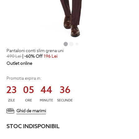
pantaloni conti slim grena uni
490
Lei
| -60% Off
196
Lei
Outlet online
Promotia expira in:
23
05
44
36
ZILE
ORE
MINUTE
SECUNDE
Ghid de marimi
STOC INDISPONIBIL