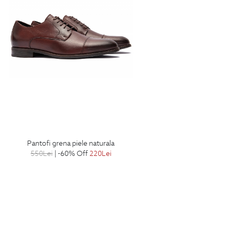
pantofi grena piele naturala
550
Lei
| -60% Off
220
Lei