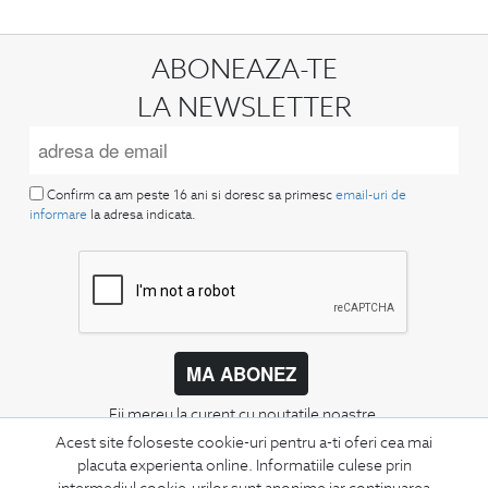
ABONEAZA-TE
LA NEWSLETTER
Confirm ca am peste 16 ani si doresc sa primesc
email-uri de
informare
la adresa indicata.
MA ABONEZ
Fii mereu la curent cu noutatile noastre,
oferte speciale si trenduri in moda masculina.
Acest site foloseste cookie-uri pentru a-ti oferi cea mai
placuta experienta online. Informatiile culese prin