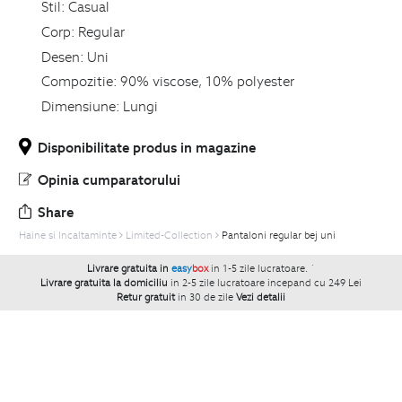
Stil:
Casual
Corp:
Regular
Desen:
Uni
Compozitie:
90% viscose, 10% polyester
Dimensiune:
Lungi
Disponibilitate produs in magazine
Opinia cumparatorului
Share
Haine si Incaltaminte
Limited-Collection
Pantaloni regular bej uni
Livrare gratuita in
easy
box
in 1-5 zile lucratoare.
`
Livrare gratuita la domiciliu
in 2-5 zile lucratoare incepand cu 249 Lei
Retur gratuit
in 30 de zile
Vezi detalii