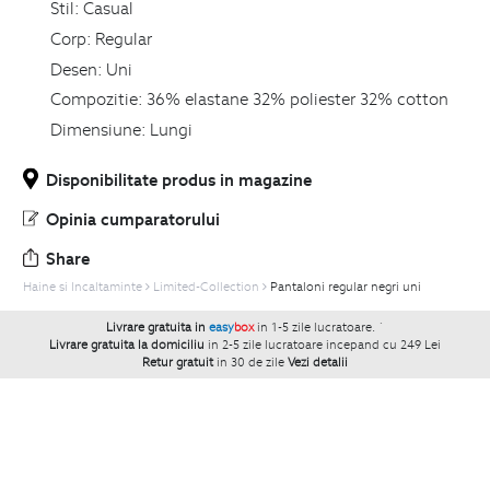
Stil:
Casual
Corp:
Regular
Desen:
Uni
Compozitie:
36% elastane 32% poliester 32% cotton
Dimensiune:
Lungi
Disponibilitate produs in magazine
Opinia cumparatorului
Share
Haine si Incaltaminte
Limited-Collection
Pantaloni regular negri uni
Livrare gratuita in
easy
box
in 1-5 zile lucratoare.
`
Livrare gratuita la domiciliu
in 2-5 zile lucratoare incepand cu 249 Lei
Retur gratuit
in 30 de zile
Vezi detalii