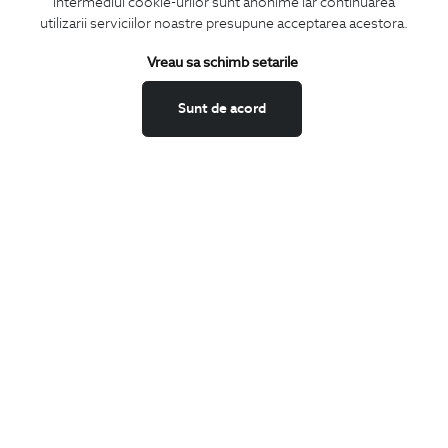
intermediul cookie-urilor sunt anonime iar continuarea
utilizarii serviciilor noastre presupune acceptarea acestora.
Vreau sa schimb setarile
Confirm ca am peste 16 ani si doresc sa primesc
email-uri de
informare
la adresa indicata.
Sunt de acord
MA ABONEZ
Fii mereu la curent cu noutatile noastre,
oferte speciale si trenduri in moda masculina.
CONCIERGE
Termeni si conditii
Schimburi si retur
Securitatea datelor