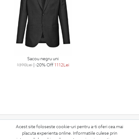
sacou negru uni
1390
Lei
| -20% Off
1112
Lei
ABONEAZA-TE
Acest site foloseste cookie-uri pentru a-ti oferi cea mai
placuta experienta online. Informatiile culese prin
LA NEWSLETTER