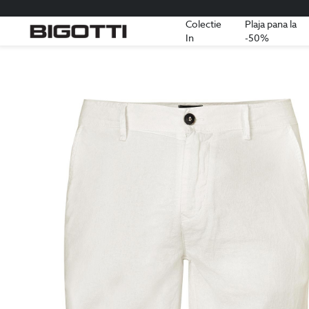
Colectie
Plaja pana la
In
-50%