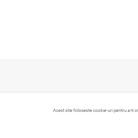
ABONEAZA-TE
LA NEWSLETTER
Acest site foloseste cookie-uri pentru a-ti o