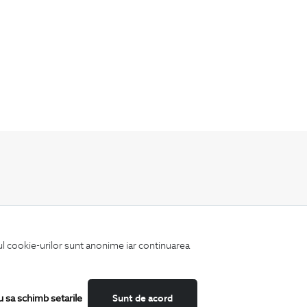
Fii mereu la curent cu noutatile noastre,
oferte speciale si trenduri in moda masculina.
iul cookie-urilor sunt anonime iar continuarea
u sa schimb setarile
Sunt de acord