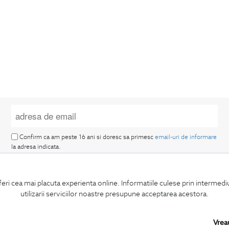
Confirm ca am peste 16 ani si doresc sa primesc
email-uri de informare
la adresa indicata.
feri cea mai placuta experienta online. Informatiile culese prin intermed
utilizarii serviciilor noastre presupune acceptarea acestora.
MA ABONEZ
Vrea