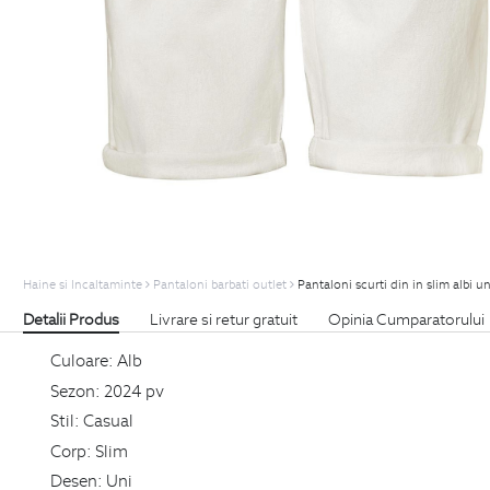
Haine si Incaltaminte
Pantaloni barbati outlet
Pantaloni scurti din in slim albi un
Detalii Produs
Livrare si retur gratuit
Opinia Cumparatorului
Culoare:
Alb
Sezon:
2024 pv
Stil:
Casual
Corp:
Slim
Desen:
Uni