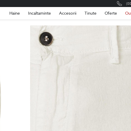
(0
Romania
Roma
Haine
Incaltaminte
Accesorii
Tinute
Oferte
Ou