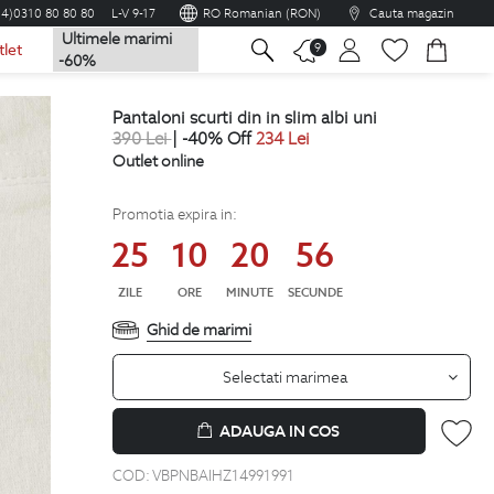
04)0310 80 80 80
L-V 9-17
RO Romanian (RON)
Cauta magazin
Ultimele marimi
na
9
tlet
-60%
pantaloni scurti din in slim albi uni
390
Lei
| -40% Off
234
Lei
Outlet online
Promotia expira in:
25
10
20
55
ZILE
ORE
MINUTE
SECUNDE
Ghid de marimi
Selectati marimea
ADAUGA IN COS
COD:
VBPNBAIHZ14991991