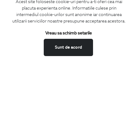
Acest site foloseste cookie-uri pentru a-ti oferi cea mai
placuta experienta online. Informatiile culese prin
CONCIERGE
intermediul cookie-urilor sunt anonime iar continuarea
Termeni si conditii
utilizarii serviciilor noastre presupune acceptarea acestora.
Schimburi si retur
Vreau sa schimb setarile
Securitatea datelor
Feedback site
Sunt de acord
ANPC
SOL
BIGOTTI
Contact
Magazine
Cariere
Intrebari frecvente
Preturi retusuri
Sitemap