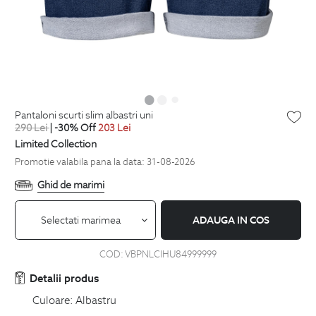
pantaloni scurti slim albastri uni
290
Lei
| -30% Off
203
Lei
Limited Collection
Promotie valabila pana la data: 31-08-2026
Ghid de marimi
Selectati marimea
ADAUGA IN COS
COD:
VBPNLCIHU84999999
Detalii produs
Culoare:
Albastru