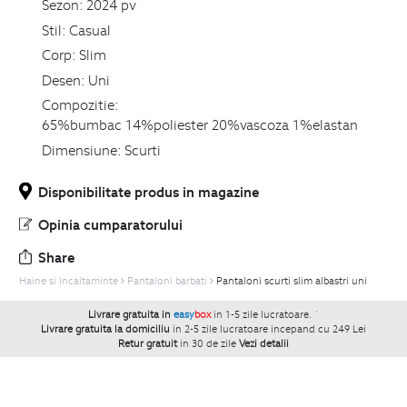
Sezon:
2024 pv
Stil:
Casual
Corp:
Slim
Desen:
Uni
Compozitie:
65%bumbac 14%poliester 20%vascoza 1%elastan
Dimensiune:
Scurti
Disponibilitate produs in magazine
Opinia cumparatorului
Share
Haine si Incaltaminte
Pantaloni barbati
Pantaloni scurti slim albastri uni
Livrare gratuita in
easy
box
in 1-5 zile lucratoare.
`
Livrare gratuita la domiciliu
in 2-5 zile lucratoare incepand cu 249 Lei
Retur gratuit
in 30 de zile
Vezi detalii