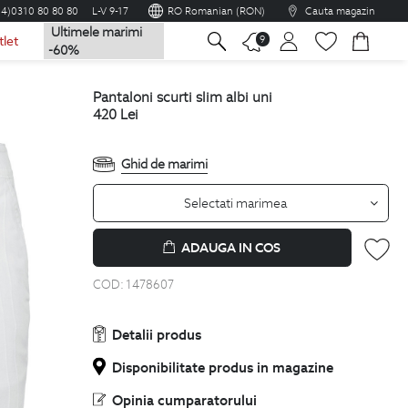
04)0310 80 80 80
L-V 9-17
RO Romanian (RON)
Cauta magazin
Ultimele marimi
na
9
tlet
-60%
pantaloni scurti slim albi uni
420
Lei
Ghid de marimi
Selectati marimea
ADAUGA IN COS
COD:
1478607
Detalii produs
Disponibilitate produs in magazine
Opinia cumparatorului