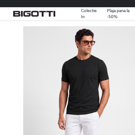
Colectie
Plaja pana la
In
-50%