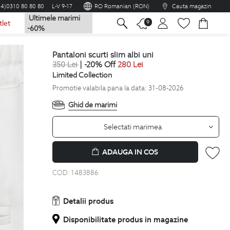
04)0310 80 80 80
L-V 9-17
RO Romanian (RON)
Cauta magazin
Ultimele marimi
na
9
tlet
-60%
pantaloni scurti slim albi uni
350
Lei
| -20% Off
280
Lei
Limited Collection
Promotie valabila pana la data: 31-08-2026
Ghid de marimi
Selectati marimea
ADAUGA IN COS
COD:
1483886
Detalii produs
Disponibilitate produs in magazine