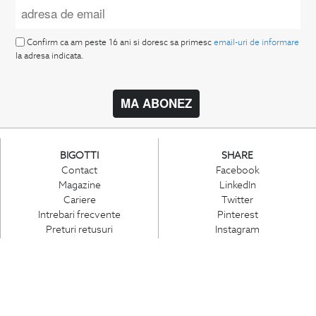
Confirm ca am peste 16 ani si doresc sa primesc
email-uri de informare
la adresa indicata.
MA ABONEZ
BIGOTTI
SHARE
Contact
Facebook
Magazine
LinkedIn
Cariere
Twitter
Intrebari frecvente
Pinterest
Preturi retusuri
Instagram
Sitemap
PARTENERI IN
ROMANIA: