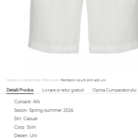
Haine si Incaltaminte
Bermude
Pantaloni scurti slim albi uni
Detalii Produs
Livrare si retur gratuit
Opinia Cumparatorului
Culoare:
Alb
Sezon:
Spring-summer 2026
Stil:
Casual
Corp:
Slim
Desen:
Uni