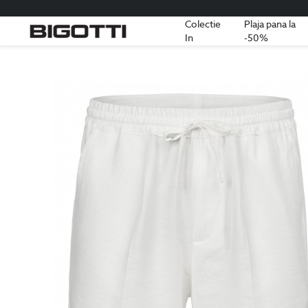
Colectie
Plaja pana la
In
-50%