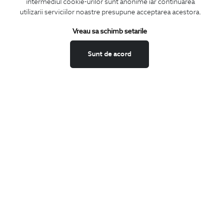
intermediul cookie-urilor sunt anonime iar continuarea
CONCIERGE
utilizarii serviciilor noastre presupune acceptarea acestora.
Termeni si conditii
Schimburi si retur
Vreau sa schimb setarile
Securitatea datelor
Sunt de acord
Feedback site
ANPC
SOL
BIGOTTI
Contact
Magazine
Cariere
Intrebari frecvente
Preturi retusuri
Sitemap
SHARE