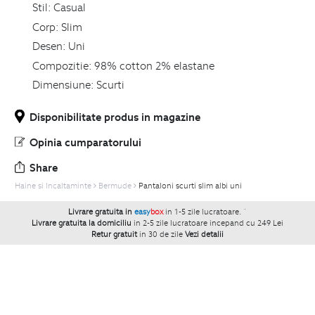
Stil:
Casual
Corp:
Slim
Desen:
Uni
Compozitie:
98% cotton 2% elastane
Dimensiune:
Scurti
Disponibilitate produs in magazine
Opinia cumparatorului
Share
Haine si Incaltaminte
Bermude
Pantaloni scurti slim albi uni
Livrare gratuita in
easy
box
in 1-5 zile lucratoare.
`
Livrare gratuita la domiciliu
in 2-5 zile lucratoare incepand cu 249 Lei
Retur gratuit
in 30 de zile
Vezi detalii