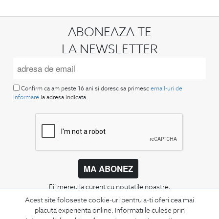
ABONEAZA-TE
LA NEWSLETTER
Confirm ca am peste 16 ani si doresc sa primesc
email-uri de
informare
la adresa indicata.
MA ABONEZ
Fii mereu la curent cu noutatile noastre,
oferte speciale si trenduri in moda masculina.
Acest site foloseste cookie-uri pentru a-ti oferi cea mai
placuta experienta online. Informatiile culese prin