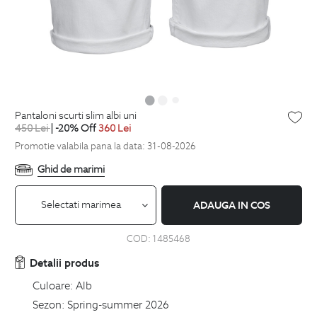
pantaloni scurti slim albi uni
450
Lei
| -20% Off
360
Lei
Promotie valabila pana la data: 31-08-2026
Ghid de marimi
Selectati marimea
ADAUGA IN COS
COD:
1485468
Detalii produs
Culoare:
Alb
Sezon:
Spring-summer 2026