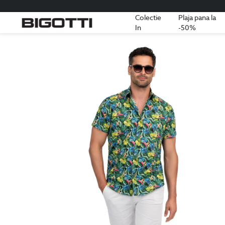
Colectie
Plaja pana la
In
-50%