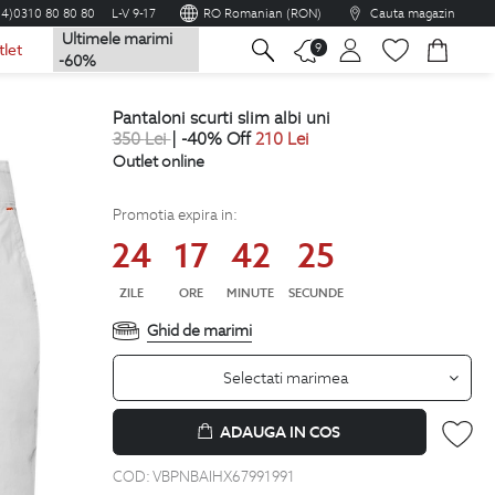
04)0310 80 80 80
L-V 9-17
RO Romanian (RON)
Cauta magazin
Ultimele marimi
na
9
tlet
-60%
pantaloni scurti slim albi uni
350
Lei
| -40% Off
210
Lei
Outlet online
Promotia expira in:
24
17
42
24
ZILE
ORE
MINUTE
SECUNDE
Ghid de marimi
Selectati marimea
ADAUGA IN COS
COD:
VBPNBAIHX67991991