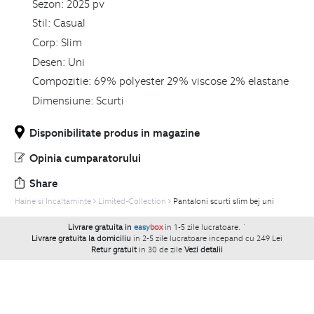
Sezon:
2025 pv
Stil:
Casual
Corp:
Slim
Desen:
Uni
Compozitie:
69% polyester 29% viscose 2% elastane
Dimensiune:
Scurti
Disponibilitate produs in magazine
Opinia cumparatorului
Share
Haine si Incaltaminte
Limited-Collection
Pantaloni scurti slim bej uni
Livrare gratuita in
easy
box
in 1-5 zile lucratoare.
`
Livrare gratuita la domiciliu
in 2-5 zile lucratoare incepand cu 249 Lei
Retur gratuit
in 30 de zile
Vezi detalii