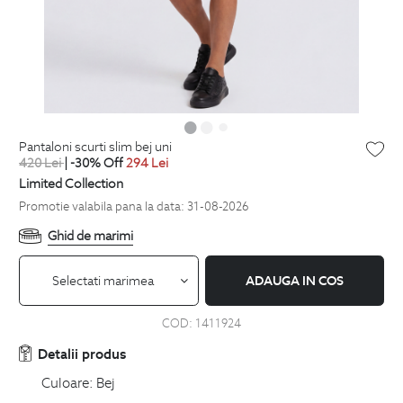
pantaloni scurti slim bej uni
420
Lei
| -30% Off
294
Lei
Limited Collection
Promotie valabila pana la data: 31-08-2026
Ghid de marimi
Selectati marimea
ADAUGA IN COS
COD:
1411924
Detalii produs
Culoare:
Bej