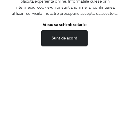
placuta experienta online. Informatiile culese prin
CONCIERGE
intermediul cookie-urilor sunt anonime iar continuarea
Termeni si conditii
utilizarii serviciilor noastre presupune acceptarea acestora.
Schimburi si retur
Vreau sa schimb setarile
Securitatea datelor
Feedback site
Sunt de acord
ANPC
SOL
BIGOTTI
Contact
Magazine
Cariere
Intrebari frecvente
Preturi retusuri
Sitemap