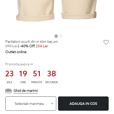
pantaloni scurti din in slim bej uni
390
Lei
| -40% Off
234
Lei
Outlet online
Promotia expira in:
23
19
51
37
ZILE
ORE
MINUTE
SECUNDE
Ghid de marimi
Selectati marimea
ADAUGA IN COS