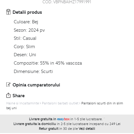
COD:
VBPNBAIHZ17991991
Detalii produs
Culoare:
Bej
Sezon:
2024 pv
Stil:
Casual
Corp:
Slim
Desen:
Uni
Compozitie:
55% in 45% vascoza
Dimensiune:
Scurti
Opinia cumparatorului
Share
Haine si Incaltaminte
Pantaloni barbati outlet
Pantaloni scurti din in slim
bej uni
Livrare gratuita in
easy
box
in 1-5 zile lucratoare.
`
Livrare gratuita la domiciliu
in 2-5 zile lucratoare incepand cu 249 Lei
Retur gratuit
in 30 de zile
Vezi detalii