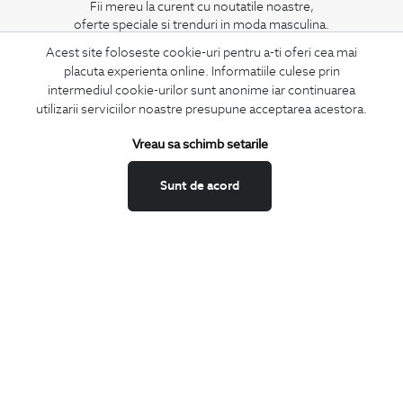
Fii mereu la curent cu noutatile noastre,
oferte speciale si trenduri in moda masculina.
Acest site foloseste cookie-uri pentru a-ti oferi cea mai
CONCIERGE
placuta experienta online. Informatiile culese prin
intermediul cookie-urilor sunt anonime iar continuarea
Termeni si conditii
utilizarii serviciilor noastre presupune acceptarea acestora.
Schimburi si retur
Securitatea datelor
Vreau sa schimb setarile
Feedback site
Sunt de acord
ANPC
SOL
BIGOTTI
Contact
Magazine
Cariere
Intrebari frecvente
Preturi retusuri