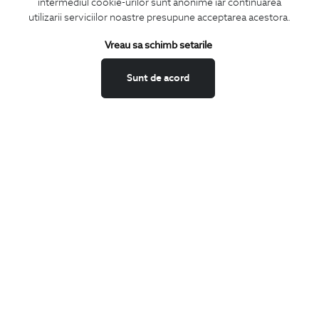
intermediul cookie-urilor sunt anonime iar continuarea
CONCIERGE
utilizarii serviciilor noastre presupune acceptarea acestora.
Termeni si conditii
Schimburi si retur
Vreau sa schimb setarile
Securitatea datelor
Sunt de acord
Feedback site
ANPC
SOL
BIGOTTI
Contact
Magazine
Cariere
Intrebari frecvente
Preturi retusuri
Sitemap
SHARE