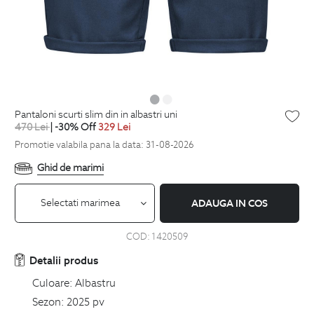
pantaloni scurti slim din in albastri uni
470
Lei
| -30% Off
329
Lei
Promotie valabila pana la data: 31-08-2026
Ghid de marimi
Selectati marimea
ADAUGA IN COS
COD:
1420509
Detalii produs
Culoare:
Albastru
Sezon:
2025 pv