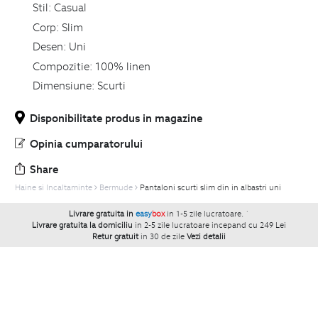
Stil:
Casual
Corp:
Slim
Desen:
Uni
Compozitie:
100% linen
Dimensiune:
Scurti
Disponibilitate produs in magazine
Opinia cumparatorului
Share
Haine si Incaltaminte
Bermude
Pantaloni scurti slim din in albastri uni
Livrare gratuita in
easy
box
in 1-5 zile lucratoare.
`
Livrare gratuita la domiciliu
in 2-5 zile lucratoare incepand cu 249 Lei
Retur gratuit
in 30 de zile
Vezi detalii