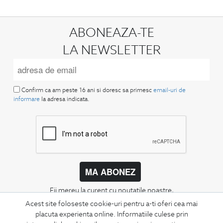
ABONEAZA-TE
LA NEWSLETTER
Confirm ca am peste 16 ani si doresc sa primesc
email-uri de
informare
la adresa indicata.
MA ABONEZ
Fii mereu la curent cu noutatile noastre,
oferte speciale si trenduri in moda masculina.
Acest site foloseste cookie-uri pentru a-ti oferi cea mai
placuta experienta online. Informatiile culese prin