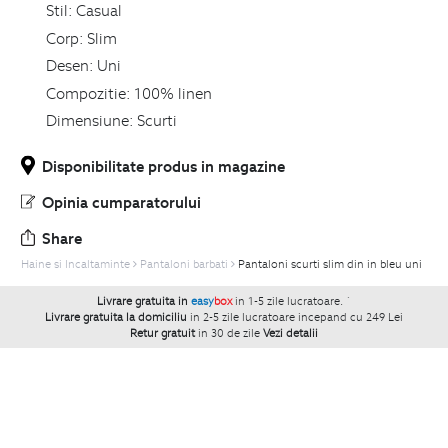
Stil:
Casual
Corp:
Slim
Desen:
Uni
Compozitie:
100% linen
Dimensiune:
Scurti
Disponibilitate produs in magazine
Opinia cumparatorului
Share
Haine si Incaltaminte
Pantaloni barbati
Pantaloni scurti slim din in bleu uni
Livrare gratuita in
easy
box
in 1-5 zile lucratoare.
`
Livrare gratuita la domiciliu
in 2-5 zile lucratoare incepand cu 249 Lei
Retur gratuit
in 30 de zile
Vezi detalii