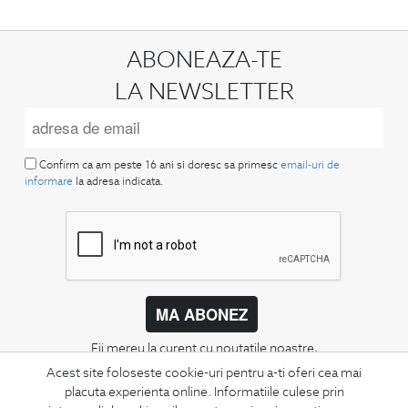
ABONEAZA-TE
LA NEWSLETTER
Confirm ca am peste 16 ani si doresc sa primesc
email-uri de
informare
la adresa indicata.
MA ABONEZ
Fii mereu la curent cu noutatile noastre,
oferte speciale si trenduri in moda masculina.
Acest site foloseste cookie-uri pentru a-ti oferi cea mai
placuta experienta online. Informatiile culese prin