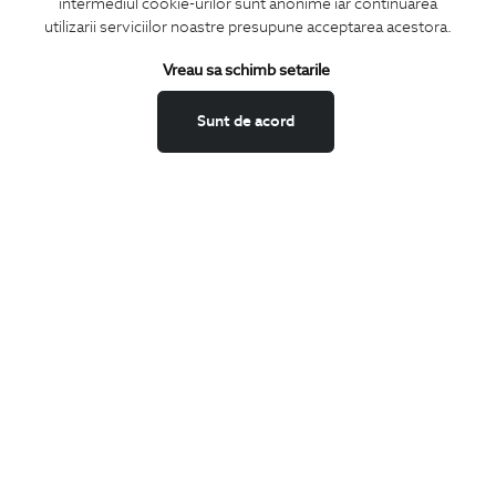
intermediul cookie-urilor sunt anonime iar continuarea
CONCIERGE
utilizarii serviciilor noastre presupune acceptarea acestora.
Termeni si conditii
Schimburi si retur
Vreau sa schimb setarile
Securitatea datelor
Sunt de acord
Feedback site
ANPC
SOL
BIGOTTI
Contact
Magazine
Cariere
Intrebari frecvente
Preturi retusuri
Sitemap
SHARE