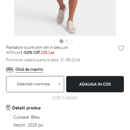
pantaloni scurti slim din in bleu uni
470
Lei
| -50% Off
235
Lei
Promotie valabila pana la data: 31-08-2026
Ghid de marimi
Selectati marimea
ADAUGA IN COS
COD:
1420541
Detalii produs
Culoare:
Bleu
Sezon:
2025 pv