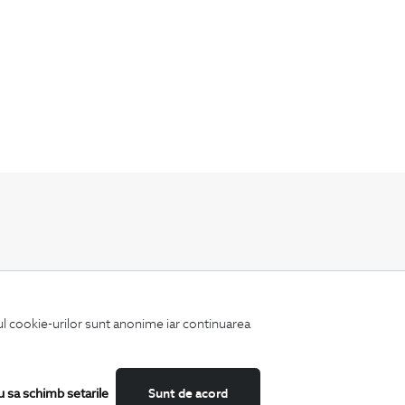
Fii mereu la curent cu noutatile noastre,
oferte speciale si trenduri in moda masculina.
iul cookie-urilor sunt anonime iar continuarea
u sa schimb setarile
Sunt de acord