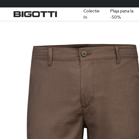
Colectie
Plaja pana la
In
-50%