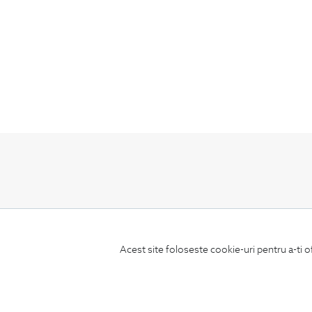
ABONEAZA-TE
LA NEWSLETTER
Acest site foloseste cookie-uri pentru a-ti o