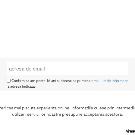
Confirm ca am peste 16 ani si doresc sa primesc
email-uri de informare
la adresa indicata.
feri cea mai placuta experienta online. Informatiile culese prin intermed
utilizarii serviciilor noastre presupune acceptarea acestora.
MA ABONEZ
Vrea