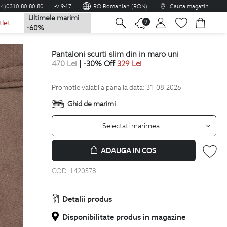
04)0310 80 80 80
L-V 9-17
RO Romanian (RON)
Cauta magazin
Ultimele marimi
na
9
tlet
-60%
pantaloni scurti slim din in maro uni
470
Lei
| -30% Off
329
Lei
Promotie valabila pana la data: 31-08-2026
Ghid de marimi
Selectati marimea
ADAUGA IN COS
COD:
1420578
Detalii produs
Disponibilitate produs in magazine