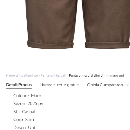
Haine si Incaltaminte
Pantaloni barbati
Pantaloni scurti slim din in maro uni
Detalii Produs
Livrare si retur gratuit
Opinia Cumparatorului
Culoare:
Maro
Sezon:
2025 pv
Stil:
Casual
Corp:
Slim
Desen:
Uni