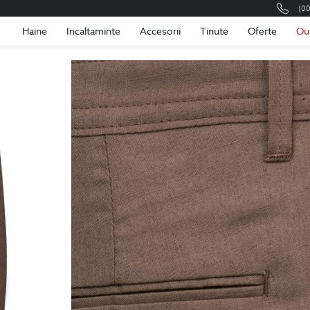
(0
Romania
Roma
Haine
Incaltaminte
Accesorii
Tinute
Oferte
Ou