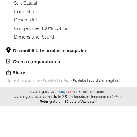
Stil:
Casual
Corp:
Slim
Desen:
Uni
Compozitie:
100% cotton
Dimensiune:
Scurti
Disponibilitate produs in magazine
Opinia cumparatorului
Share
Haine si Incaltaminte
Pantaloni barbati
Pantaloni scurti slim negri uni
Livrare gratuita in
easy
box
in 1-5 zile lucratoare.
`
Livrare gratuita la domiciliu
in 2-5 zile lucratoare incepand cu 249 Lei
Retur gratuit
in 30 de zile
Vezi detalii