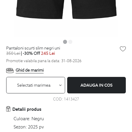
pantaloni scurti slim negri uni
350
Lei
| -30% Off
245
Lei
Promotie valabila pana la data: 31-08-2026
Ghid de marimi
Selectati marimea
ADAUGA IN COS
COD:
1413427
Detalii produs
Culoare:
Negru
Sezon:
2025 pv