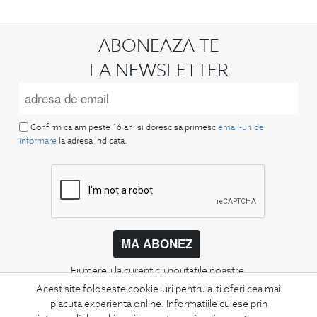
ABONEAZA-TE
LA NEWSLETTER
Confirm ca am peste 16 ani si doresc sa primesc
email-uri de
informare
la adresa indicata.
MA ABONEZ
Fii mereu la curent cu noutatile noastre,
oferte speciale si trenduri in moda masculina.
Acest site foloseste cookie-uri pentru a-ti oferi cea mai
placuta experienta online. Informatiile culese prin