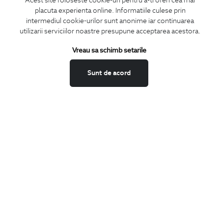
Acest site foloseste cookie-uri pentru a-ti oferi cea mai
placuta experienta online. Informatiile culese prin
CONCIERGE
intermediul cookie-urilor sunt anonime iar continuarea
Termeni si conditii
utilizarii serviciilor noastre presupune acceptarea acestora.
Schimburi si retur
Vreau sa schimb setarile
Securitatea datelor
Feedback site
Sunt de acord
ANPC
SOL
BIGOTTI
Contact
Magazine
Cariere
Intrebari frecvente
Preturi retusuri
Sitemap