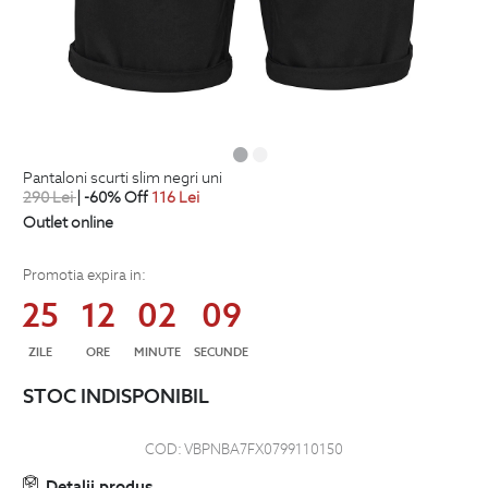
pantaloni scurti slim negri uni
290
Lei
| -60% Off
116
Lei
Outlet online
Promotia expira in:
25
12
02
08
ZILE
ORE
MINUTE
SECUNDE
STOC INDISPONIBIL
COD:
VBPNBA7FX0799110150
Detalii produs