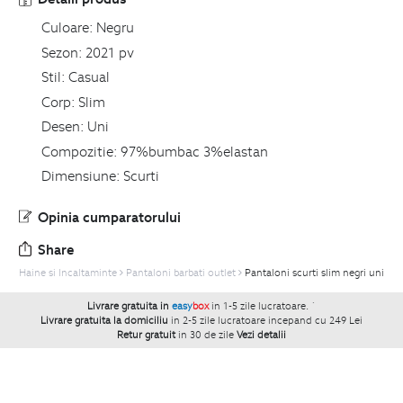
Culoare:
Negru
Sezon:
2021 pv
Stil:
Casual
Corp:
Slim
Desen:
Uni
Compozitie:
97%bumbac 3%elastan
Dimensiune:
Scurti
Opinia cumparatorului
Share
Haine si Incaltaminte
Pantaloni barbati outlet
Pantaloni scurti slim negri uni
Livrare gratuita in
easy
box
in 1-5 zile lucratoare.
`
Livrare gratuita la domiciliu
in 2-5 zile lucratoare incepand cu 249 Lei
Retur gratuit
in 30 de zile
Vezi detalii