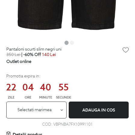
pantaloni scurti slim negri uni
350
Lei
| -60% Off
140
Lei
Outlet online
Promotia expira in:
22
04
40
54
ZILE
ORE
MINUTE
SECUNDE
Selectati marimea
ADAUGA IN COS
COD:
VBPNBA7FX10991101
Detalii produs