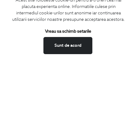
Acest site foloseste cookie-uri pentru a-ti oferi cea mai
placuta experienta online. Informatiile culese prin
CONCIERGE
intermediul cookie-urilor sunt anonime iar continuarea
Termeni si conditii
utilizarii serviciilor noastre presupune acceptarea acestora.
Schimburi si retur
Vreau sa schimb setarile
Securitatea datelor
Feedback site
Sunt de acord
ANPC
SOL
BIGOTTI
Contact
Magazine
Cariere
Intrebari frecvente
Preturi retusuri
Sitemap