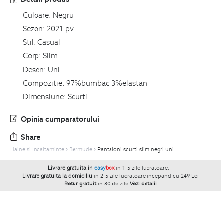
Culoare:
Negru
Sezon:
2021 pv
Stil:
Casual
Corp:
Slim
Desen:
Uni
Compozitie:
97%bumbac 3%elastan
Dimensiune:
Scurti
Opinia cumparatorului
Share
Haine si Incaltaminte
Bermude
Pantaloni scurti slim negri uni
Livrare gratuita in
easy
box
in 1-5 zile lucratoare.
`
Livrare gratuita la domiciliu
in 2-5 zile lucratoare incepand cu 249 Lei
Retur gratuit
in 30 de zile
Vezi detalii