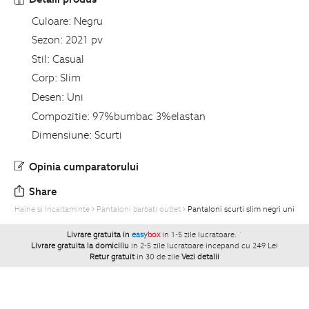
Culoare:
Negru
Sezon:
2021 pv
Stil:
Casual
Corp:
Slim
Desen:
Uni
Compozitie:
97%bumbac 3%elastan
Dimensiune:
Scurti
Opinia cumparatorului
Share
Haine si Incaltaminte
Pantaloni barbati outlet
Pantaloni scurti slim negri uni
Livrare gratuita in
easy
box
in 1-5 zile lucratoare.
`
Livrare gratuita la domiciliu
in 2-5 zile lucratoare incepand cu 249 Lei
Retur gratuit
in 30 de zile
Vezi detalii