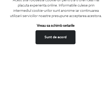
Acest site foloseste cookie-uri pentru a-ti oferi cea mai
placuta experienta online. Informatiile culese prin
CONCIERGE
intermediul cookie-urilor sunt anonime iar continuarea
Termeni si conditii
utilizarii serviciilor noastre presupune acceptarea acestora.
Schimburi si retur
Vreau sa schimb setarile
Securitatea datelor
Feedback site
Sunt de acord
ANPC
SOL
BIGOTTI
Contact
Magazine
Cariere
Intrebari frecvente
Preturi retusuri
Sitemap