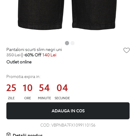
pantaloni scurti slim negri uni
350
Lei
| -60% Off
140
Lei
Outlet online
Promotia expira in:
25
10
54
03
ZILE
ORE
MINUTE
SECUNDE
ADAUGA IN COS
COD:
VBPNBA7FX1099110156
Detalii produs