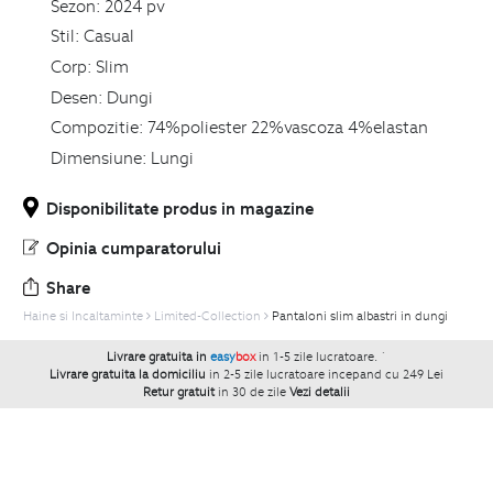
Sezon:
2024 pv
Stil:
Casual
Corp:
Slim
Desen:
Dungi
Compozitie:
74%poliester 22%vascoza 4%elastan
Dimensiune:
Lungi
Disponibilitate produs in magazine
Opinia cumparatorului
Share
Haine si Incaltaminte
Limited-Collection
Pantaloni slim albastri in dungi
Livrare gratuita in
easy
box
in 1-5 zile lucratoare.
`
Livrare gratuita la domiciliu
in 2-5 zile lucratoare incepand cu 249 Lei
Retur gratuit
in 30 de zile
Vezi detalii