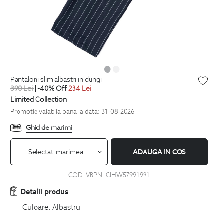
pantaloni slim albastri in dungi
390
Lei
| -40% Off
234
Lei
Limited Collection
Promotie valabila pana la data: 31-08-2026
Ghid de marimi
Selectati marimea
ADAUGA IN COS
COD:
VBPNLCIHW57991991
Detalii produs
Culoare:
Albastru