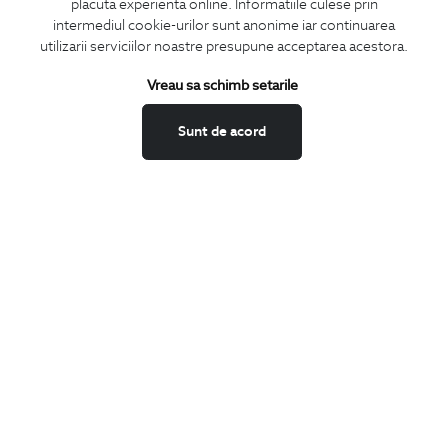
placuta experienta online. Informatiile culese prin
CONCIERGE
intermediul cookie-urilor sunt anonime iar continuarea
Termeni si conditii
utilizarii serviciilor noastre presupune acceptarea acestora.
Schimburi si retur
Vreau sa schimb setarile
Securitatea datelor
Feedback site
Sunt de acord
ANPC
SOL
BIGOTTI
Contact
Magazine
Cariere
Intrebari frecvente
Preturi retusuri
Sitemap