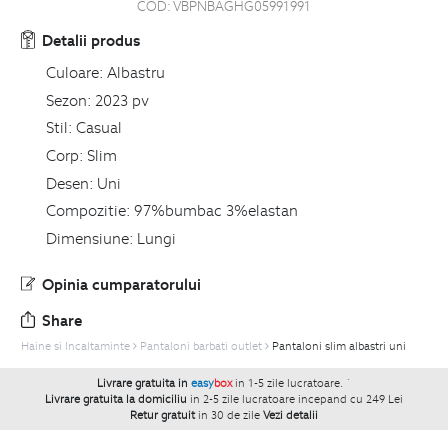
COD:
VBPNBAGHG05991991
Detalii produs
Culoare:
Albastru
Sezon:
2023 pv
Stil:
Casual
Corp:
Slim
Desen:
Uni
Compozitie:
97%bumbac 3%elastan
Dimensiune:
Lungi
Opinia cumparatorului
Share
Haine si Incaltaminte
Pantaloni barbati outlet
Pantaloni slim albastri uni
Livrare gratuita in
easy
box
in 1-5 zile lucratoare.
`
Livrare gratuita la domiciliu
in 2-5 zile lucratoare incepand cu 249 Lei
Retur gratuit
in 30 de zile
Vezi detalii