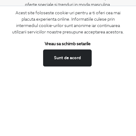
oferte speciale si trenduri in moda masculina.
Acest site foloseste cookie-uri pentru a-ti oferi cea mai
placuta experienta online. Informatiile culese prin
CONCIERGE
intermediul cookie-urilor sunt anonime iar continuarea
Termeni si conditii
utilizarii serviciilor noastre presupune acceptarea acestora.
Schimburi si retur
Vreau sa schimb setarile
Securitatea datelor
Feedback site
Sunt de acord
ANPC
SOL
BIGOTTI
Contact
Magazine
Cariere
Intrebari frecvente
Preturi retusuri
Sitemap