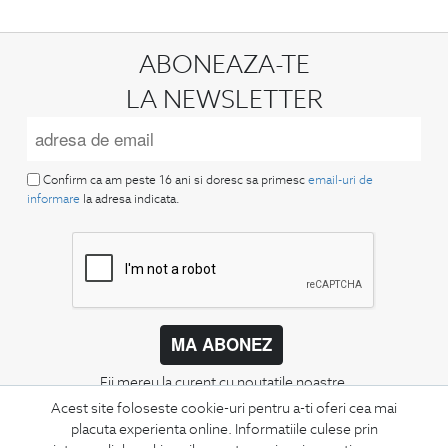
ABONEAZA-TE
LA NEWSLETTER
Confirm ca am peste 16 ani si doresc sa primesc
email-uri de
informare
la adresa indicata.
MA ABONEZ
Fii mereu la curent cu noutatile noastre,
oferte speciale si trenduri in moda masculina.
Acest site foloseste cookie-uri pentru a-ti oferi cea mai
placuta experienta online. Informatiile culese prin