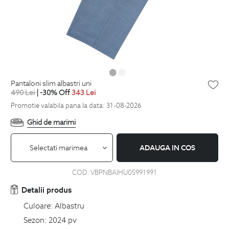
pantaloni slim albastri uni
490
Lei
| -30% Off
343
Lei
Promotie valabila pana la data: 31-08-2026
Ghid de marimi
Selectati marimea
ADAUGA IN COS
COD:
VBPNBAIHU05991991
Detalii produs
Culoare:
Albastru
Sezon:
2024 pv