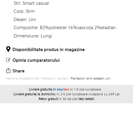
Stil:
Smart casual
Corp:
Slim
Desen:
Uni
Compozitie:
82%poliester 16%vascoza 2%elastan
Dimensiune:
Lungi
Disponibilitate produs in magazine
Opinia cumparatorului
Share
Haine si Incaltaminte
Pantaloni barbati
Pantaloni slim albastri uni
Livrare gratuita in
easy
box
in 1-5 zile lucratoare.
`
Livrare gratuita la domiciliu
in 2-5 zile lucratoare incepand cu 249 Lei
Retur gratuit
in 30 de zile
Vezi detalii