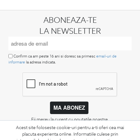
ABONEAZA-TE
LA NEWSLETTER
Confirm ca am peste 16 ani si doresc sa primesc
email-uri de
informare
la adresa indicata.
MA ABONEZ
Fii mereu la curent cu noutatile noastre,
oferte speciale si trenduri in moda masculina.
Acest site foloseste cookie-uri pentru a-ti oferi cea mai
placuta experienta online. Informatiile culese prin