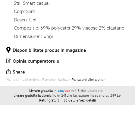
Stil:
Smart casual
Corp:
Slim
Desen:
Uni
Compozitie:
69% polyester 29% viscose 2% elastane
Dimensiune:
Lungi
Disponibilitate produs in magazine
Opinia cumparatorului
Share
Haine si Incaltaminte
Pantaloni barbati
Pantaloni slim albi uni
Livrare gratuita in
easy
box
in 1-5 zile lucratoare.
`
Livrare gratuita la domiciliu
in 2-5 zile lucratoare incepand cu 249 Lei
Retur gratuit
in 30 de zile
Vezi detalii