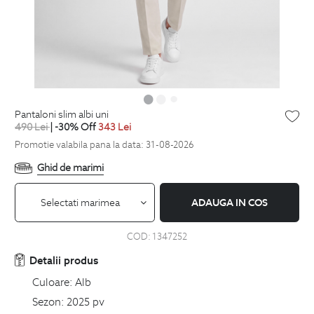
pantaloni slim albi uni
490
Lei
| -30% Off
343
Lei
Promotie valabila pana la data: 31-08-2026
Ghid de marimi
Selectati marimea
ADAUGA IN COS
COD:
1347252
Detalii produs
Culoare:
Alb
Sezon:
2025 pv