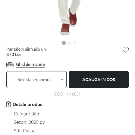
pantaloni slim albi uni
470
Lei
Ghid de marimi
Selectati marimea
ADAUGA IN COS
COD:
1416031
Detalii produs
Culoare:
Alb
Sezon:
2025 pv
Stil:
Casual