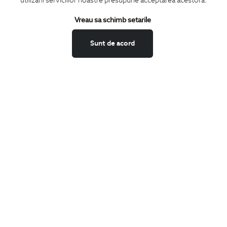
utilizarii serviciilor noastre presupune acceptarea acestora.
Vreau sa schimb setarile
Confirm ca am peste 16 ani si doresc sa primesc
email-uri de
informare
la adresa indicata.
Sunt de acord
MA ABONEZ
Fii mereu la curent cu noutatile noastre,
oferte speciale si trenduri in moda masculina.
CONCIERGE
Termeni si conditii
Schimburi si retur
Securitatea datelor
Feedback site