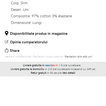
Corp:
Slim
Desen:
Uni
Compozitie:
97% cotton 3% elastane
Dimensiune:
Lungi
Disponibilitate produs in magazine
Opinia cumparatorului
Share
Haine si Incaltaminte
Pantaloni noua colectie
Pantaloni slim albi uni
Livrare gratuita in
easy
box
in 1-5 zile lucratoare.
`
Livrare gratuita la domiciliu
in 2-5 zile lucratoare incepand cu 249 Lei
Retur gratuit
in 30 de zile
Vezi detalii