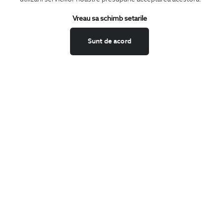
Termeni si conditii
Schimburi si retur
Vreau sa schimb setarile
Securitatea datelor
Sunt de acord
Feedback site
ANPC
SOL
BIGOTTI
Contact
Magazine
Cariere
Intrebari frecvente
Preturi retusuri
Sitemap
SHARE
Facebook