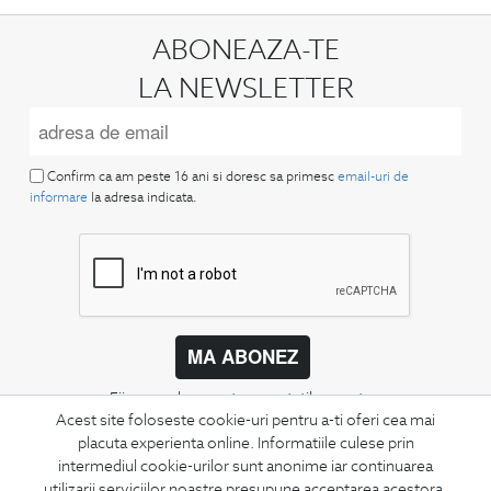
ABONEAZA-TE
LA NEWSLETTER
Confirm ca am peste 16 ani si doresc sa primesc
email-uri de
informare
la adresa indicata.
MA ABONEZ
Fii mereu la curent cu noutatile noastre,
oferte speciale si trenduri in moda masculina.
Acest site foloseste cookie-uri pentru a-ti oferi cea mai
placuta experienta online. Informatiile culese prin
intermediul cookie-urilor sunt anonime iar continuarea
CONCIERGE
utilizarii serviciilor noastre presupune acceptarea acestora.