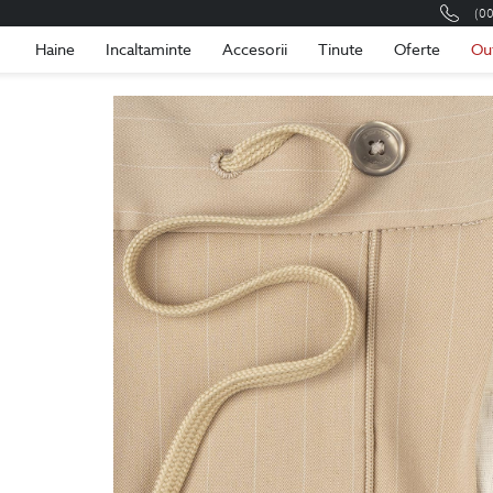
(0
Romania
Roma
Haine
Incaltaminte
Accesorii
Tinute
Oferte
Ou