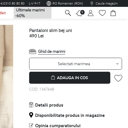
04)0310 80 80 80
L-V 9-17
RO Romanian (RON)
Cauta magazin
Ultimele marimi
na
9
tlet
-60%
pantaloni slim bej uni
490
Lei
Ghid de marimi
Selectati marimea
ADAUGA IN COS
COD:
1347448
Detalii produs
Disponibilitate produs in magazine
Opinia cumparatorului