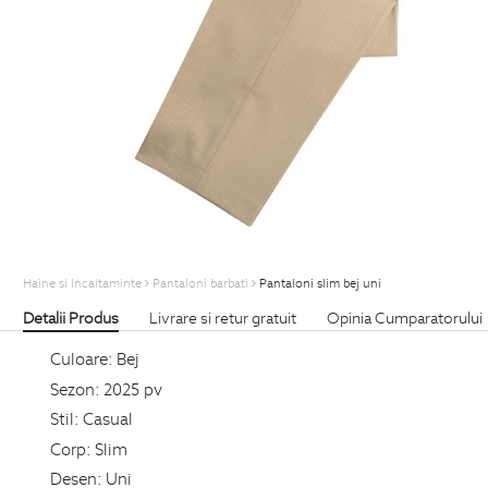
Haine si Incaltaminte
Pantaloni barbati
Pantaloni slim bej uni
Detalii Produs
Livrare si retur gratuit
Opinia Cumparatorului
Culoare:
Bej
Sezon:
2025 pv
Stil:
Casual
Corp:
Slim
Desen:
Uni