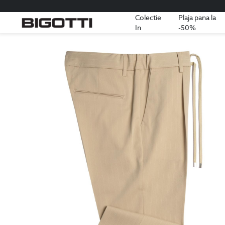
Colectie
Plaja pana la
In
-50%