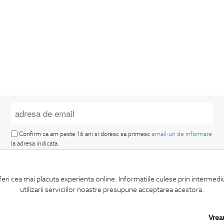
Confirm ca am peste 16 ani si doresc sa primesc
email-uri de informare
la adresa indicata.
feri cea mai placuta experienta online. Informatiile culese prin intermed
utilizarii serviciilor noastre presupune acceptarea acestora.
MA ABONEZ
Vrea