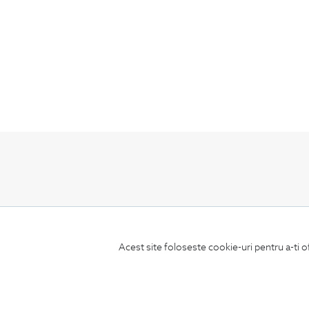
ABONEAZA-TE
LA NEWSLETTER
Acest site foloseste cookie-uri pentru a-ti o