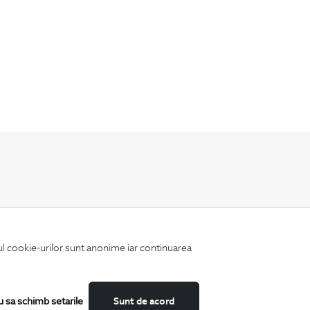
Fii mereu la curent cu noutatile noastre,
oferte speciale si trenduri in moda masculina.
iul cookie-urilor sunt anonime iar continuarea
u sa schimb setarile
Sunt de acord