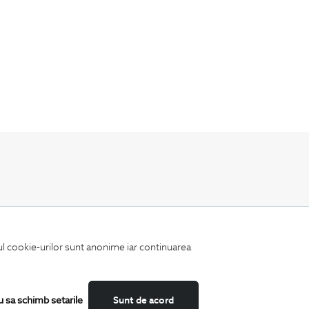
Fii mereu la curent cu noutatile noastre,
oferte speciale si trenduri in moda masculina.
iul cookie-urilor sunt anonime iar continuarea
u sa schimb setarile
Sunt de acord