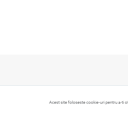
ABONEAZA-TE
LA NEWSLETTER
Acest site foloseste cookie-uri pentru a-ti o