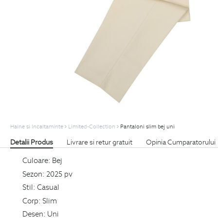
Haine si Incaltaminte
Limited-Collection
Pantaloni slim bej uni
Detalii Produs
Livrare si retur gratuit
Opinia Cumparatorului
Culoare:
Bej
Sezon:
2025 pv
Stil:
Casual
Corp:
Slim
Desen:
Uni