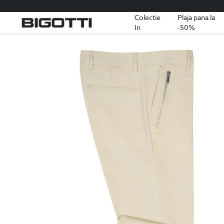
Colectie
Plaja pana la
In
-50%