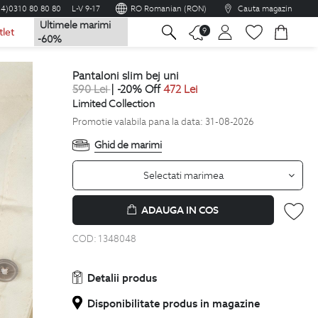
04)0310 80 80 80
L-V 9-17
RO Romanian (RON)
Cauta magazin
Ultimele marimi
na
9
tlet
-60%
pantaloni slim bej uni
590
Lei
| -20% Off
472
Lei
Limited Collection
Promotie valabila pana la data: 31-08-2026
Ghid de marimi
Selectati marimea
ADAUGA IN COS
COD:
1348048
Detalii produs
Disponibilitate produs in magazine