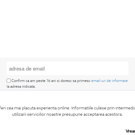
Confirm ca am peste 16 ani si doresc sa primesc
email-uri de informare
la adresa indicata.
feri cea mai placuta experienta online. Informatiile culese prin intermed
utilizarii serviciilor noastre presupune acceptarea acestora.
MA ABONEZ
Vrea