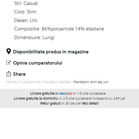
Stil:
Casual
Corp:
Slim
Desen:
Uni
Compozitie:
86%polyamide 14% elastane
Dimensiune:
Lungi
Disponibilitate produs in magazine
Opinia cumparatorului
Share
Haine si Incaltaminte
Pantaloni barbati
Pantaloni slim bej uni
Livrare gratuita in
easy
box
in 1-5 zile lucratoare.
`
Livrare gratuita la domiciliu
in 2-5 zile lucratoare incepand cu 249 Lei
Retur gratuit
in 30 de zile
Vezi detalii