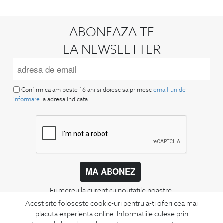
ABONEAZA-TE
LA NEWSLETTER
Confirm ca am peste 16 ani si doresc sa primesc
email-uri de
informare
la adresa indicata.
MA ABONEZ
Fii mereu la curent cu noutatile noastre,
oferte speciale si trenduri in moda masculina.
Acest site foloseste cookie-uri pentru a-ti oferi cea mai
placuta experienta online. Informatiile culese prin