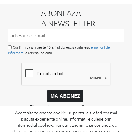
ABONEAZA-TE
LA NEWSLETTER
Confirm ca am peste 16 ani si doresc sa primesc
email-uri de
informare
la adresa indicata.
MA ABONEZ
Fii mereu la curent cu noutatile noastre,
oferte speciale si trenduri in moda masculina.
Acest site foloseste cookie-uri pentru a-ti oferi cea mai
placuta experienta online. Informatiile culese prin
intermediul cookie-urilor sunt anonime iar continuarea
CONCIERGE
utilizarii serviciilor noastre presupune acceptarea acestora.