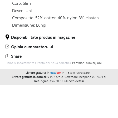
Corp:
Slim
Desen:
Uni
Compozitie:
52% cotton 40% nylon 8% elastan
Dimensiune:
Lungi
Disponibilitate produs in magazine
Opinia cumparatorului
Share
Haine si Incaltaminte
Pantaloni noua colectie
Pantaloni slim bej uni
Livrare gratuita in
easy
box
in 1-5 zile lucratoare.
`
Livrare gratuita la domiciliu
in 2-5 zile lucratoare incepand cu 249 Lei
Retur gratuit
in 30 de zile
Vezi detalii