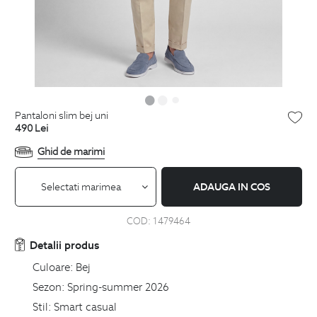
pantaloni slim bej uni
490
Lei
Ghid de marimi
Selectati marimea
ADAUGA IN COS
COD:
1479464
Detalii produs
Culoare:
Bej
Sezon:
Spring-summer 2026
Stil:
Smart casual