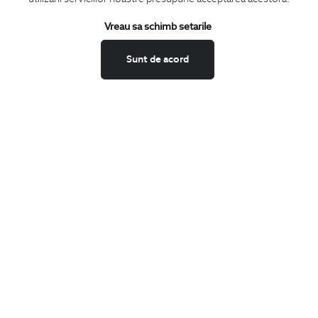
Termeni si conditii
Schimburi si retur
Vreau sa schimb setarile
Securitatea datelor
Sunt de acord
Feedback site
ANPC
SOL
BIGOTTI
Contact
Magazine
Cariere
Intrebari frecvente
Preturi retusuri
Sitemap
SHARE
Facebook