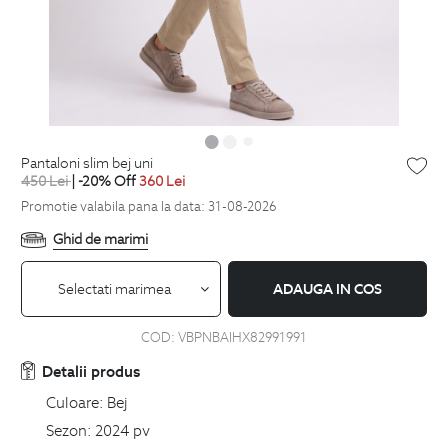
pantaloni slim bej uni
450
Lei
| -20% Off
360
Lei
Promotie valabila pana la data: 31-08-2026
Ghid de marimi
Selectati marimea
ADAUGA IN COS
COD:
VBPNBAIHX82991991
Detalii produs
Culoare:
Bej
Sezon:
2024 pv