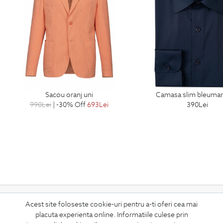
sacou oranj uni
camasa slim bleumar
990
Lei
| -30% Off
693
Lei
390
Lei
ABONEAZA-TE
Acest site foloseste cookie-uri pentru a-ti oferi cea mai
LA NEWSLETTER
placuta experienta online. Informatiile culese prin