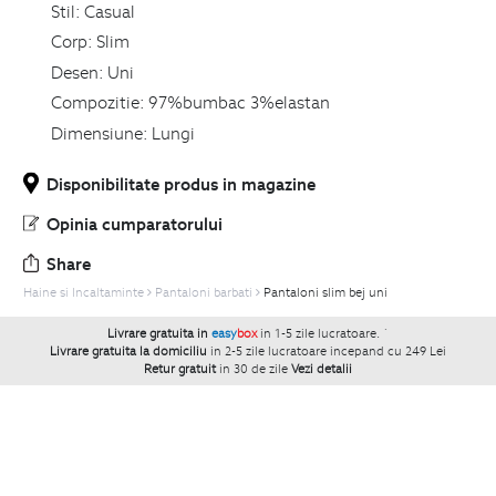
Stil:
Casual
Corp:
Slim
Desen:
Uni
Compozitie:
97%bumbac 3%elastan
Dimensiune:
Lungi
Disponibilitate produs in magazine
Opinia cumparatorului
Share
Haine si Incaltaminte
Pantaloni barbati
Pantaloni slim bej uni
Livrare gratuita in
easy
box
in 1-5 zile lucratoare.
`
Livrare gratuita la domiciliu
in 2-5 zile lucratoare incepand cu 249 Lei
Retur gratuit
in 30 de zile
Vezi detalii