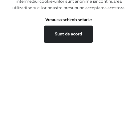
intermediul cookie-urilor sunt anonime iar continuarea
utilizarii serviciilor noastre presupune acceptarea acestora.
Vreau sa schimb setarile
Confirm ca am peste 16 ani si doresc sa primesc
email-uri de
informare
la adresa indicata.
Sunt de acord
MA ABONEZ
Fii mereu la curent cu noutatile noastre,
oferte speciale si trenduri in moda masculina.
CONCIERGE
Termeni si conditii
Schimburi si retur
Securitatea datelor