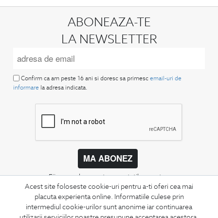
ABONEAZA-TE
LA NEWSLETTER
Confirm ca am peste 16 ani si doresc sa primesc
email-uri de
informare
la adresa indicata.
MA ABONEZ
Fii mereu la curent cu noutatile noastre,
oferte speciale si trenduri in moda masculina.
Acest site foloseste cookie-uri pentru a-ti oferi cea mai
placuta experienta online. Informatiile culese prin
intermediul cookie-urilor sunt anonime iar continuarea
CONCIERGE
utilizarii serviciilor noastre presupune acceptarea acestora.