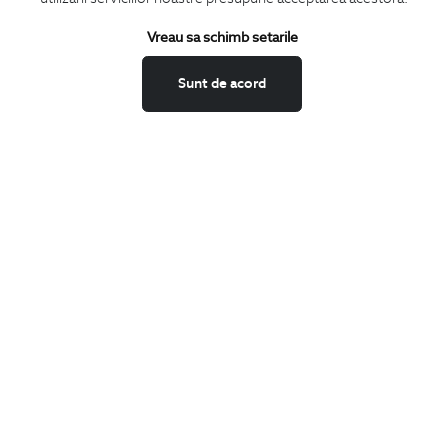
Termeni si conditii
Schimburi si retur
Vreau sa schimb setarile
Securitatea datelor
Sunt de acord
Feedback site
ANPC
SOL
BIGOTTI
Contact
Magazine
Cariere
Intrebari frecvente
Preturi retusuri
Sitemap
SHARE
Facebook