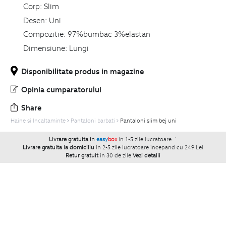
Corp:
Slim
Desen:
Uni
Compozitie:
97%bumbac 3%elastan
Dimensiune:
Lungi
Disponibilitate produs in magazine
Opinia cumparatorului
Share
Haine si Incaltaminte
Pantaloni barbati
Pantaloni slim bej uni
Livrare gratuita in
easy
box
in 1-5 zile lucratoare.
`
Livrare gratuita la domiciliu
in 2-5 zile lucratoare incepand cu 249 Lei
Retur gratuit
in 30 de zile
Vezi detalii