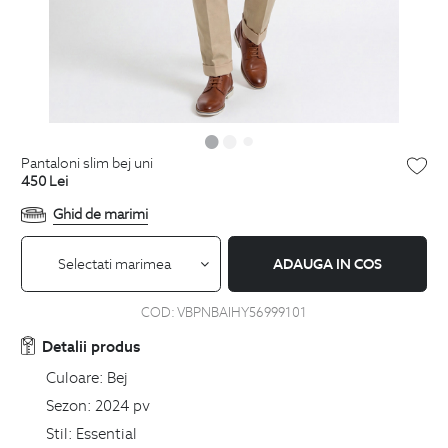
pantaloni slim bej uni
450
Lei
Ghid de marimi
Selectati marimea
ADAUGA IN COS
COD:
VBPNBAIHY56999101
Detalii produs
Culoare:
Bej
Sezon:
2024 pv
Stil:
Essential