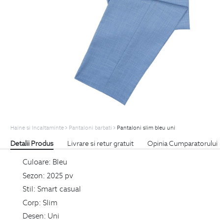
Haine si Incaltaminte
Pantaloni barbati
Pantaloni slim bleu uni
Detalii Produs
Livrare si retur gratuit
Opinia Cumparatorului
Culoare:
Bleu
Sezon:
2025 pv
Stil:
Smart casual
Corp:
Slim
Desen:
Uni