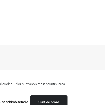
Fii mereu la curent cu noutatile noastre,
oferte speciale si trenduri in moda masculina.
iul cookie-urilor sunt anonime iar continuarea
u sa schimb setarile
Sunt de acord