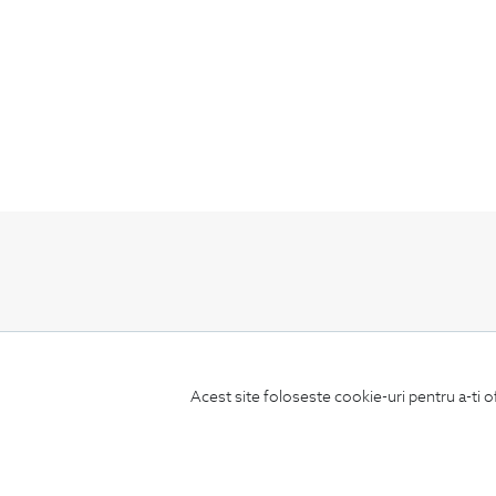
ABONEAZA-TE
LA NEWSLETTER
Acest site foloseste cookie-uri pentru a-ti o