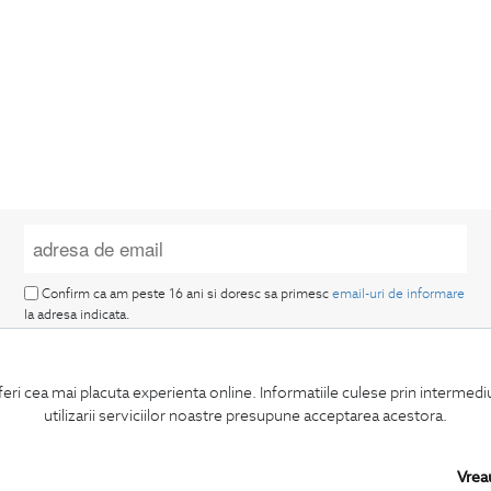
Confirm ca am peste 16 ani si doresc sa primesc
email-uri de informare
la adresa indicata.
feri cea mai placuta experienta online. Informatiile culese prin intermed
utilizarii serviciilor noastre presupune acceptarea acestora.
MA ABONEZ
Vrea