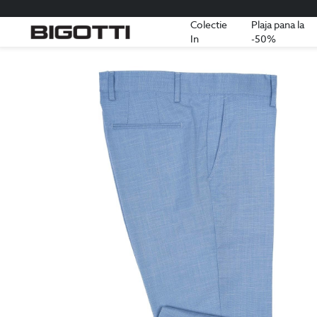
Colectie
Plaja pana la
In
-50%