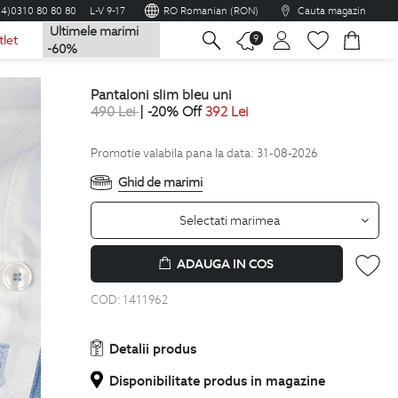
04)0310 80 80 80
L-V 9-17
RO Romanian (RON)
Cauta magazin
Ultimele marimi
na
9
tlet
-60%
pantaloni slim bleu uni
490
Lei
| -20% Off
392
Lei
Promotie valabila pana la data: 31-08-2026
Ghid de marimi
Selectati marimea
ADAUGA IN COS
COD:
1411962
Detalii produs
Disponibilitate produs in magazine