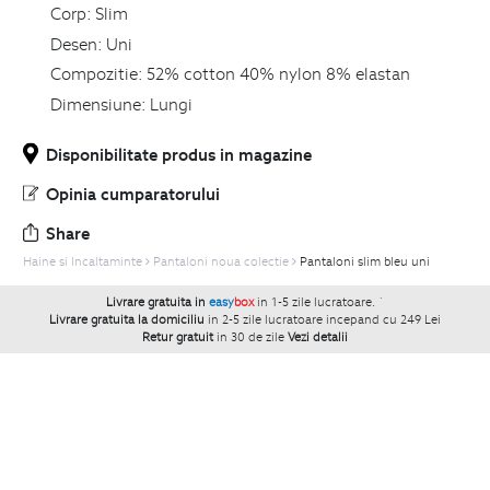
Corp:
Slim
Desen:
Uni
Compozitie:
52% cotton 40% nylon 8% elastan
Dimensiune:
Lungi
Disponibilitate produs in magazine
Opinia cumparatorului
Share
Haine si Incaltaminte
Pantaloni noua colectie
Pantaloni slim bleu uni
Livrare gratuita in
easy
box
in 1-5 zile lucratoare.
`
Livrare gratuita la domiciliu
in 2-5 zile lucratoare incepand cu 249 Lei
Retur gratuit
in 30 de zile
Vezi detalii