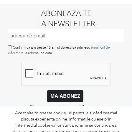
ABONEAZA-TE
LA NEWSLETTER
Confirm ca am peste 16 ani si doresc sa primesc
email-uri de
informare
la adresa indicata.
MA ABONEZ
Fii mereu la curent cu noutatile noastre,
oferte speciale si trenduri in moda masculina.
Acest site foloseste cookie-uri pentru a-ti oferi cea mai
placuta experienta online. Informatiile culese prin
intermediul cookie-urilor sunt anonime iar continuarea
CONCIERGE
utilizarii serviciilor noastre presupune acceptarea acestora.