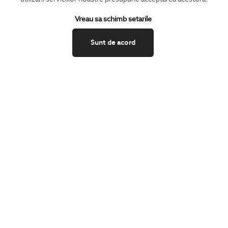
Termeni si conditii
Schimburi si retur
Vreau sa schimb setarile
Securitatea datelor
Sunt de acord
Feedback site
ANPC
SOL
BIGOTTI
Contact
Magazine
Cariere
Intrebari frecvente
Preturi retusuri
Sitemap
SHARE
Facebook