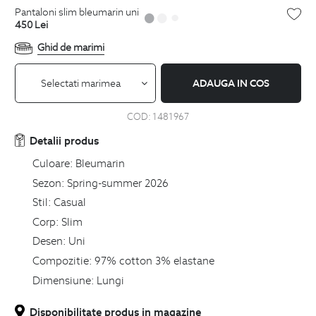
pantaloni slim bleumarin uni
450
Lei
Ghid de marimi
Selectati marimea
ADAUGA IN COS
COD:
1481967
Detalii produs
Culoare:
Bleumarin
Sezon:
Spring-summer 2026
Stil:
Casual
Corp:
Slim
Desen:
Uni
Compozitie:
97% cotton 3% elastane
Dimensiune:
Lungi
Disponibilitate produs in magazine