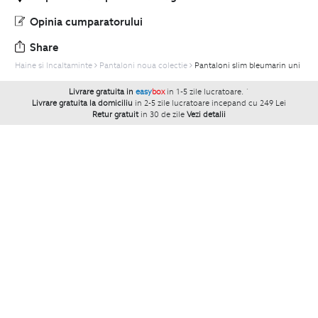
Opinia cumparatorului
Share
Haine si Incaltaminte
Pantaloni noua colectie
Pantaloni slim bleumarin uni
Livrare gratuita in
easy
box
in 1-5 zile lucratoare.
`
Livrare gratuita la domiciliu
in 2-5 zile lucratoare incepand cu 249 Lei
Retur gratuit
in 30 de zile
Vezi detalii