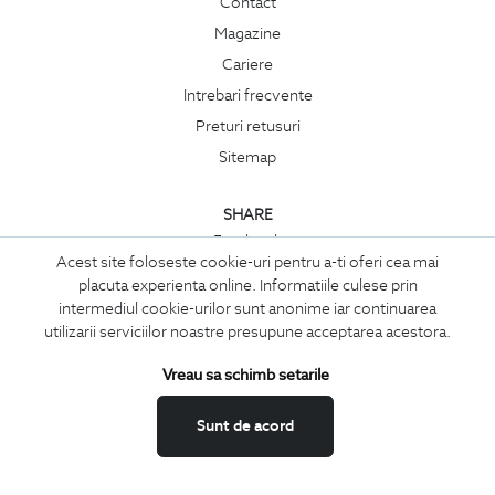
Contact
Magazine
Cariere
Intrebari frecvente
Preturi retusuri
Sitemap
SHARE
Facebook
Acest site foloseste cookie-uri pentru a-ti oferi cea mai
LinkedIn
placuta experienta online. Informatiile culese prin
Twitter
intermediul cookie-urilor sunt anonime iar continuarea
utilizarii serviciilor noastre presupune acceptarea acestora.
Pinterest
Instagram
Vreau sa schimb setarile
CATEGORII
Sunt de acord
Camasi
Tricouri