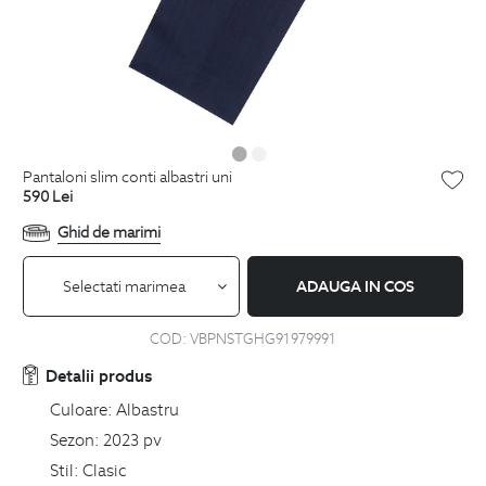
pantaloni slim conti albastri uni
590
Lei
Ghid de marimi
Selectati marimea
ADAUGA IN COS
COD:
VBPNSTGHG91979991
Detalii produs
Culoare:
Albastru
Sezon:
2023 pv
Stil:
Clasic