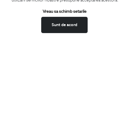
utilizarii serviciilor noastre presupune acceptarea acestora.
Vreau sa schimb setarile
Confirm ca am peste 16 ani si doresc sa primesc
email-uri de
informare
la adresa indicata.
Sunt de acord
MA ABONEZ
Fii mereu la curent cu noutatile noastre,
oferte speciale si trenduri in moda masculina.
CONCIERGE
Termeni si conditii
Schimburi si retur
Securitatea datelor
Feedback site