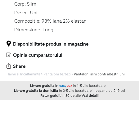
Corp:
Slim
Desen:
Uni
Compozitie:
98% lana 2% elastan
Dimensiune:
Lungi
Disponibilitate produs in magazine
Opinia cumparatorului
Share
Haine si Incaltaminte
Pantaloni barbati
Pantaloni slim conti albastri uni
Livrare gratuita in
easy
box
in 1-5 zile lucratoare.
`
Livrare gratuita la domiciliu
in 2-5 zile lucratoare incepand cu 249 Lei
Retur gratuit
in 30 de zile
Vezi detalii