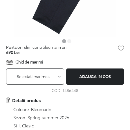
pantaloni slim conti bleumarin uni
690
Lei
Ghid de marimi
Selectati marimea
ADAUGA IN COS
COD:
1486448
Detalii produs
Culoare:
Bleumarin
Sezon:
Spring-summer 2026
Stil:
Clasic