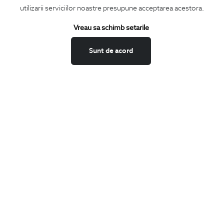
utilizarii serviciilor noastre presupune acceptarea acestora.
Vreau sa schimb setarile
Confirm ca am peste 16 ani si doresc sa primesc
email-uri de
informare
la adresa indicata.
Sunt de acord
MA ABONEZ
Fii mereu la curent cu noutatile noastre,
oferte speciale si trenduri in moda masculina.
CONCIERGE
Termeni si conditii
Schimburi si retur
Securitatea datelor
Feedback site