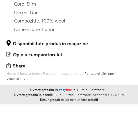
Corp:
Slim
Desen:
Uni
Compozitie:
100% wool
Dimensiune:
Lungi
Disponibilitate produs in magazine
Opinia cumparatorului
Share
Haine si Incaltaminte
Pantaloni noua colectie
Pantaloni slim conti
bleumarin uni
Livrare gratuita in
easy
box
in 1-5 zile lucratoare.
`
Livrare gratuita la domiciliu
in 2-5 zile lucratoare incepand cu 249 Lei
Retur gratuit
in 30 de zile
Vezi detalii