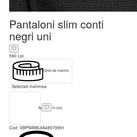
Pantaloni slim conti
negri uni
590
Lei
Ghid de marimi
Selectati marimea
Adauga in cos
Cod:
VBPNWWJIA48979991