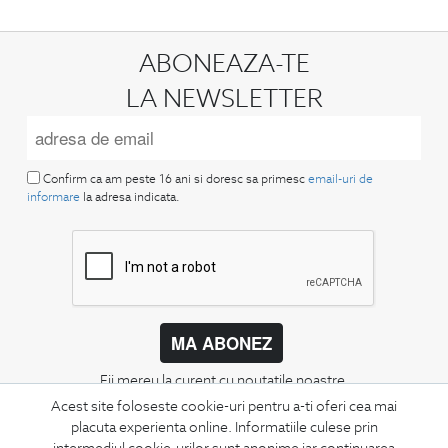
ABONEAZA-TE
LA NEWSLETTER
Confirm ca am peste 16 ani si doresc sa primesc
email-uri de
informare
la adresa indicata.
MA ABONEZ
Fii mereu la curent cu noutatile noastre,
oferte speciale si trenduri in moda masculina.
Acest site foloseste cookie-uri pentru a-ti oferi cea mai
placuta experienta online. Informatiile culese prin