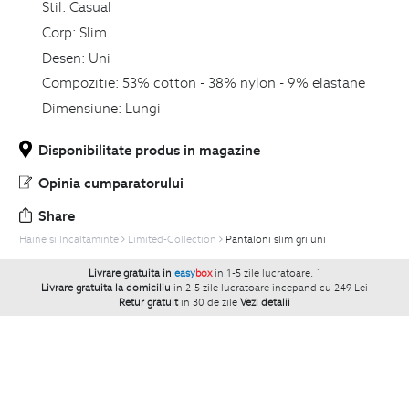
Stil:
Casual
Corp:
Slim
Desen:
Uni
Compozitie:
53% cotton - 38% nylon - 9% elastane
Dimensiune:
Lungi
Disponibilitate produs in magazine
Opinia cumparatorului
Share
Haine si Incaltaminte
Limited-Collection
Pantaloni slim gri uni
Livrare gratuita in
easy
box
in 1-5 zile lucratoare.
`
Livrare gratuita la domiciliu
in 2-5 zile lucratoare incepand cu 249 Lei
Retur gratuit
in 30 de zile
Vezi detalii