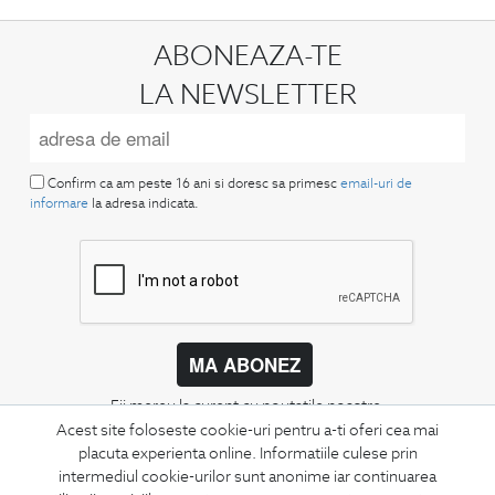
ABONEAZA-TE
LA NEWSLETTER
Confirm ca am peste 16 ani si doresc sa primesc
email-uri de
informare
la adresa indicata.
MA ABONEZ
Fii mereu la curent cu noutatile noastre,
oferte speciale si trenduri in moda masculina.
Acest site foloseste cookie-uri pentru a-ti oferi cea mai
placuta experienta online. Informatiile culese prin
intermediul cookie-urilor sunt anonime iar continuarea
CONCIERGE