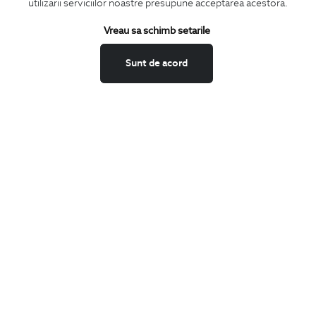
utilizarii serviciilor noastre presupune acceptarea acestora.
Termeni si conditii
Schimburi si retur
Vreau sa schimb setarile
Securitatea datelor
Sunt de acord
Feedback site
ANPC
SOL
BIGOTTI
Contact
Magazine
Cariere
Intrebari frecvente
Preturi retusuri
Sitemap
SHARE
Facebook