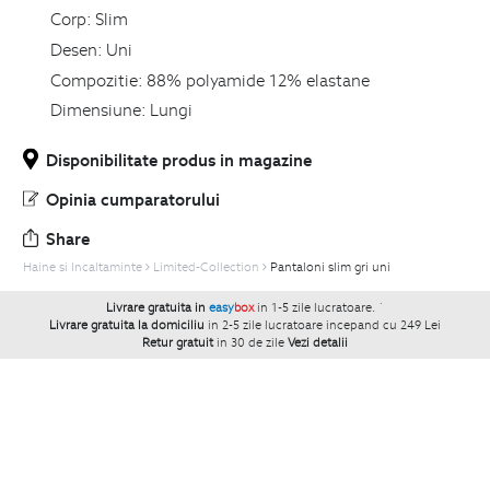
Corp:
Slim
Desen:
Uni
Compozitie:
88% polyamide 12% elastane
Dimensiune:
Lungi
Disponibilitate produs in magazine
Opinia cumparatorului
Share
Haine si Incaltaminte
Limited-Collection
Pantaloni slim gri uni
Livrare gratuita in
easy
box
in 1-5 zile lucratoare.
`
Livrare gratuita la domiciliu
in 2-5 zile lucratoare incepand cu 249 Lei
Retur gratuit
in 30 de zile
Vezi detalii