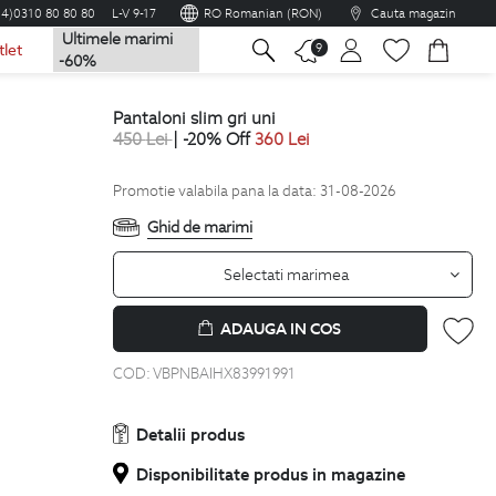
04)0310 80 80 80
L-V 9-17
RO Romanian (RON)
Cauta magazin
Ultimele marimi
na
9
tlet
-60%
pantaloni slim gri uni
450
Lei
| -20% Off
360
Lei
Promotie valabila pana la data: 31-08-2026
Ghid de marimi
Selectati marimea
ADAUGA IN COS
COD:
VBPNBAIHX83991991
Detalii produs
Disponibilitate produs in magazine