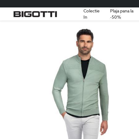
Colectie
Plaja pana la
In
-50%