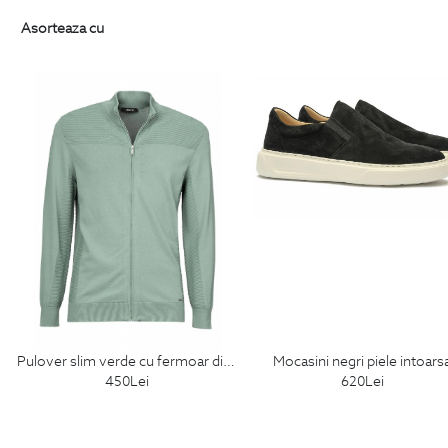
Asorteaza cu
pulover slim verde cu fermoar din poliester si vascoza
mocasini negri piele intoars
450
Lei
620
Lei