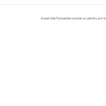
Acest site foloseste cookie-uri pentru a-ti o
ABONEAZA-TE
LA NEWSLETTER
CONCIERGE
Termeni si conditii