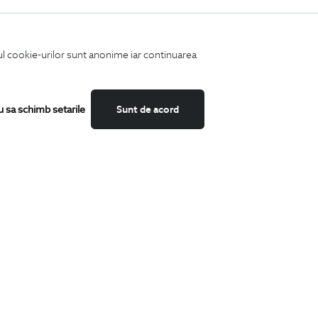
iul cookie-urilor sunt anonime iar continuarea
u sa schimb setarile
Sunt de acord
Fii mereu la curent cu noutatile noastre,
oferte speciale si trenduri in moda masculina.
CATEGORII
Camasi