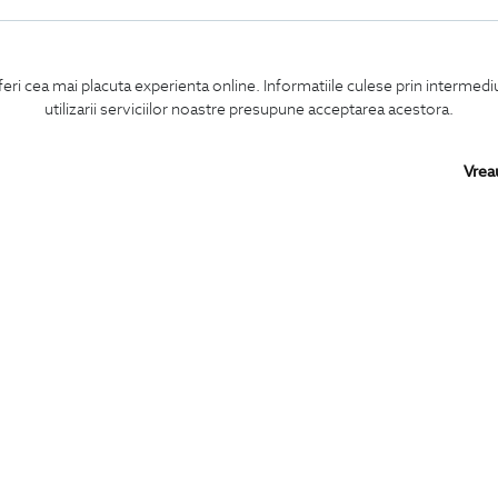
feri cea mai placuta experienta online. Informatiile culese prin intermed
utilizarii serviciilor noastre presupune acceptarea acestora.
Vrea
Confirm ca am peste 16 ani si doresc sa primesc
email-uri de informare
la adresa indicata.
MA ABONEZ
BIGOTTI
SHARE
Contact
Facebook