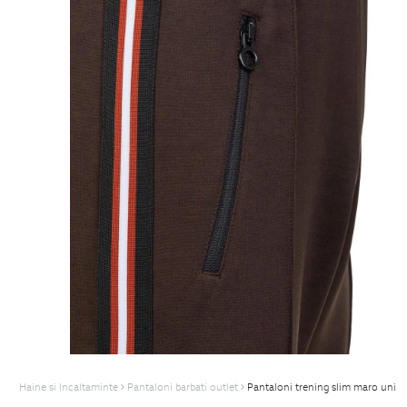
Haine si Incaltaminte
Pantaloni barbati outlet
Pantaloni trening slim maro uni