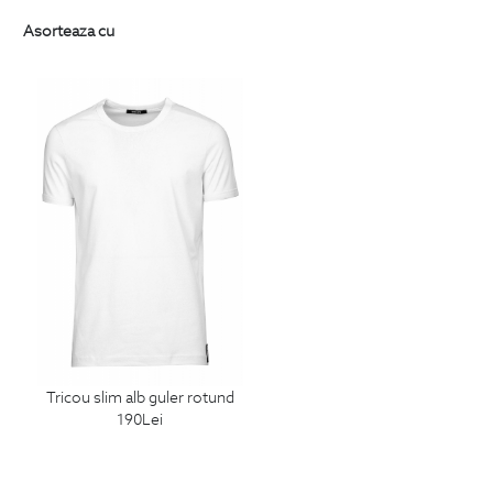
Asorteaza cu
tricou slim alb guler rotund
190
Lei