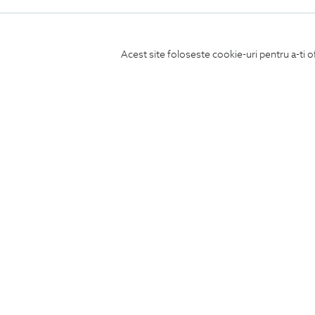
Acest site foloseste cookie-uri pentru a-ti o
ABONEAZA-TE
LA NEWSLETTER
CONCIERGE
Termeni si conditii