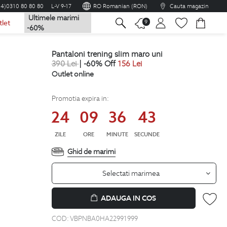
04)0310 80 80 80
L-V 9-17
RO Romanian (RON)
Cauta magazin
Ultimele marimi
na
9
tlet
-60%
pantaloni trening slim maro uni
390
Lei
| -60% Off
156
Lei
Outlet online
Promotia expira in:
24
09
36
42
ZILE
ORE
MINUTE
SECUNDE
Ghid de marimi
Selectati marimea
ADAUGA IN COS
COD:
VBPNBA0HA22991999