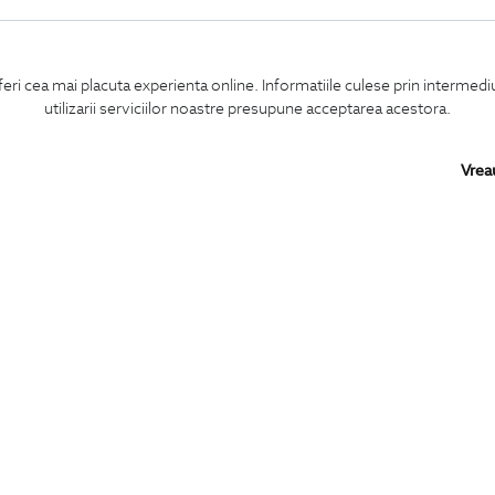
feri cea mai placuta experienta online. Informatiile culese prin intermed
utilizarii serviciilor noastre presupune acceptarea acestora.
Vrea
Confirm ca am peste 16 ani si doresc sa primesc
email-uri de informare
la adresa indicata.
MA ABONEZ
BIGOTTI
SHARE
Contact
Facebook