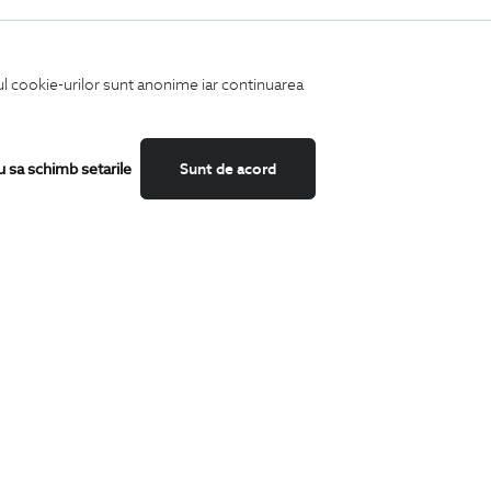
iul cookie-urilor sunt anonime iar continuarea
u sa schimb setarile
Sunt de acord
Fii mereu la curent cu noutatile noastre,
oferte speciale si trenduri in moda masculina.
CATEGORII
Camasi