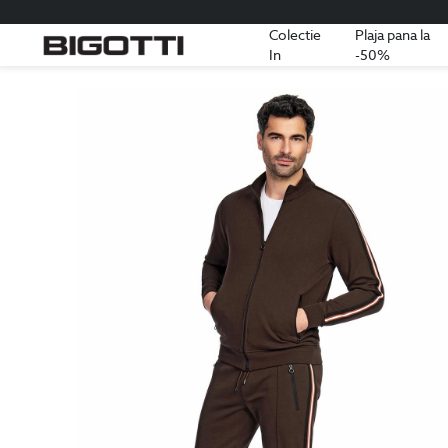
Colectie
Plaja pana la
In
-50%