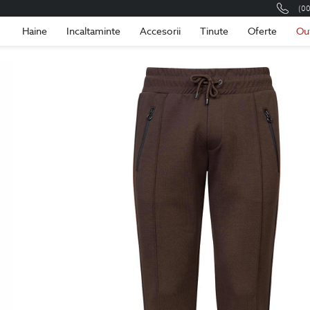
(0
Romania
Roma
Haine
Incaltaminte
Accesorii
Tinute
Oferte
Ou